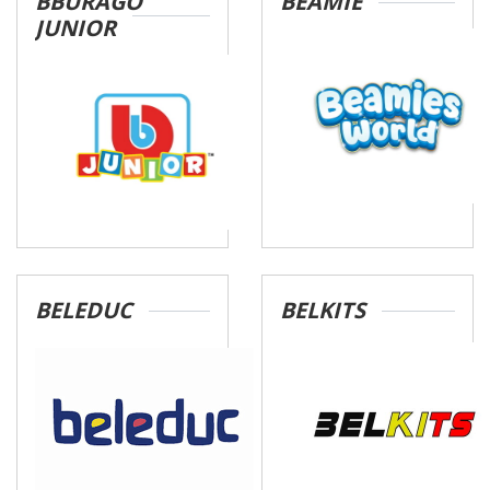
BBURAGO
BEAMIE
Verarbeitung von Daten in den USA eingehalten werden.
JUNIOR
Sie können die Cookie-Einwilligung jederzeit links unten
auf Ihrem Bildschirm anpassen und damit widerrufen.
idee+spiel Betriebs-GmbH
Datenschutzbestimmungen
und
Impressum
BELEDUC
BELKITS