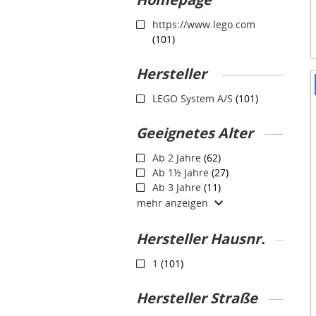
https://www.lego.com
(101)
Hersteller 󠀱
I
LEGO System A/S
(101)
1
o
Geeignetes Alter
3
Ab 2 Jahre
(62)
Ab 1½ Jahre
(27)
Ab 3 Jahre
(11)
mehr anzeigen
Hersteller 󠀳Hausnr.
1
(101)
Hersteller 󠀲Straße