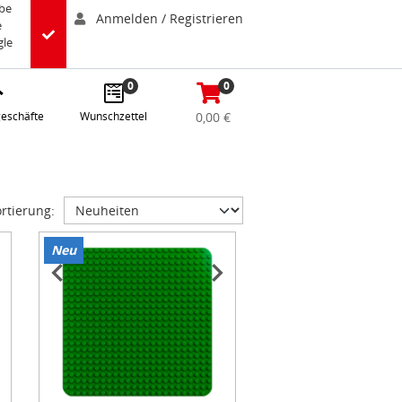
abe
Anmelden / Registrieren
e
gle
0
0
eschäfte
Wunschzettel
0,00 €
rtierung:
Neu
Item
1
of
2