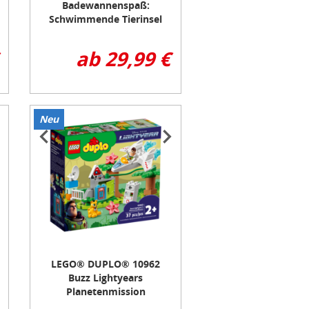
Badewannenspaß:
Schwimmende Tierinsel
ab 29,99 €
Neu
Item
1
of
3
LEGO® DUPLO® 10962
Buzz Lightyears
Planetenmission