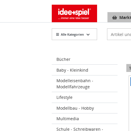
Markt
Artikelsuch
Alle Kategorien
Bücher
Baby - Kleinkind
Modelleisenbahn -
I
Modellfahrzeuge
1
o
Lifestyle
3
Modellbau - Hobby
Multimedia
Schule - Schreibwaren -