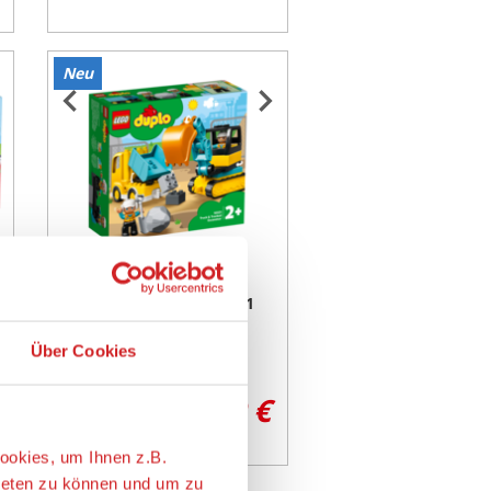
Neu
Item
1
of
3
LEGO® DUPLO® 10931
Bagger und Laster
Über Cookies
ab 19,99 €
ookies, um Ihnen z.B.
ieten zu können und um zu