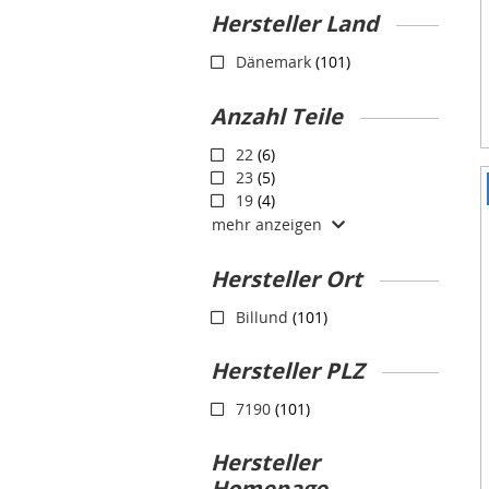
Hersteller 󠀶Land
Dänemark
(101)
Anzahl Teile
22
(6)
23
(5)
I
19
(4)
1
mehr anzeigen
o
3
Hersteller 󠀵Ort
Billund
(101)
Hersteller 󠀴PLZ
7190
(101)
Hersteller
󠀸Homepage