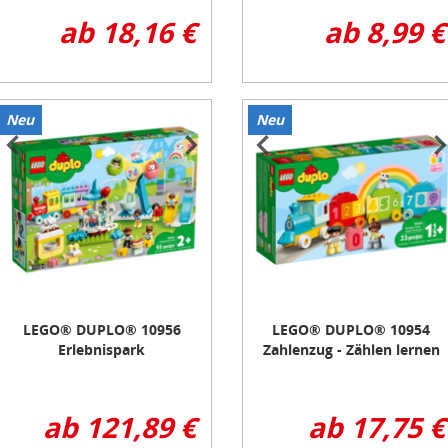
ab 18,16 €
ab 8,99 €
Neu
Neu
tem
Item
1
f
of
3
LEGO® DUPLO® 10956
LEGO® DUPLO® 10954
Erlebnispark
Zahlenzug - Zählen lernen
ab 121,89 €
ab 17,75 €