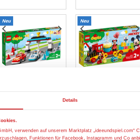
Neu
Neu
tem
Item
1
f
of
3
LEGO® DUPLO® 10947
LEGO® DUPLO® 10941
Rennwagen
Mickys und Minnies
Geburtstagszug
Details
ab 40,60 €
ab 25,45 €
ookies.
s-GmbH, verwenden auf unserem Marktplatz „ideeundspiel.com“ C
orzuschlagen, Funktionen für Facebook, Instagramm und Co anb