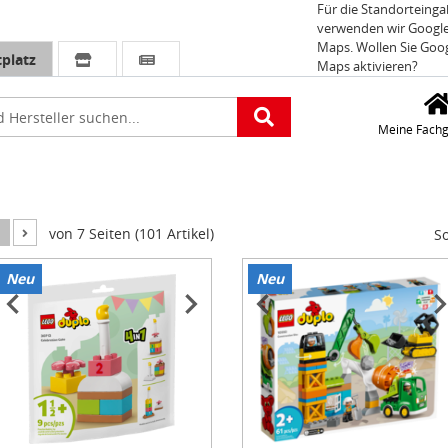
Für die Standorteing
verwenden wir Googl
Maps. Wollen Sie Goo
platz
Maps aktivieren?
e
Meine Fachg
1
von 7 Seiten (101 Artikel)
So
Neu
Neu
tem
Item
1
f
of
3