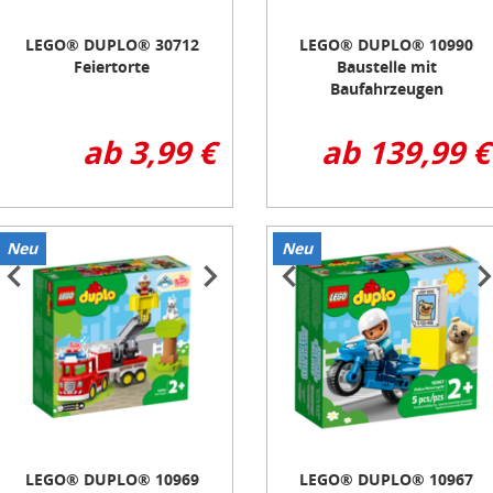
LEGO® DUPLO® 30712
LEGO® DUPLO® 10990
Feiertorte
Baustelle mit
Baufahrzeugen
ab 3,99 €
ab 139,99 €
Neu
Neu
tem
Item
1
f
of
3
LEGO® DUPLO® 10969
LEGO® DUPLO® 10967