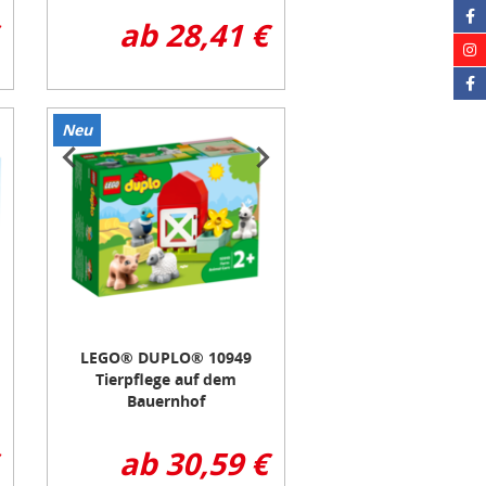
ab 28,41 €
Neu
Item
1
of
3
LEGO® DUPLO® 10949
Tierpflege auf dem
Bauernhof
ab 30,59 €