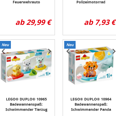
Feuerwehrauto
Polizeimotorrad
ab 29,99 €
ab 7,93 €
Neu
Neu
tem
Item
1
f
of
3
LEGO® DUPLO® 10965
LEGO® DUPLO® 10964
Badewannenspaß:
Badewannenspaß:
Schwimmender Tierzug
Schwimmender Panda