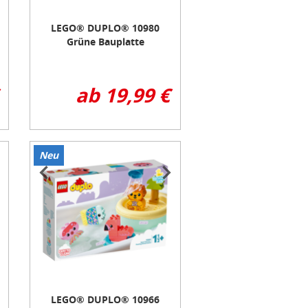
LEGO® DUPLO® 10980
Grüne Bauplatte
ab 19,99 €
Neu
Item
1
of
3
LEGO® DUPLO® 10966