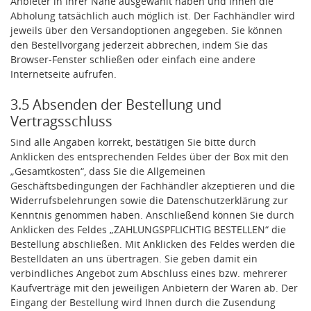
Anbieter in Ihrer Nähe ausgewählt haben und Ihnen die
eines angemessenen Schutzniveaus, garantieren wir,
Abholung tatsächlich auch möglich ist. Der Fachhändler wird
dass die Datenschutzvorgaben der EU auch bei der
jeweils über den Versandoptionen angegeben. Sie können
Verarbeitung von Daten in den USA eingehalten werden.
den Bestellvorgang jederzeit abbrechen, indem Sie das
Browser-Fenster schließen oder einfach eine andere
Sie können die Cookie-Einwilligung jederzeit links unten
Internetseite aufrufen.
auf Ihrem Bildschirm anpassen und damit widerrufen.
3.5 Absenden der Bestellung und
Vertragsschluss
idee+spiel Betriebs-GmbH
Datenschutzbestimmungen
und
Impressum
Sind alle Angaben korrekt, bestätigen Sie bitte durch
Anklicken des entsprechenden Feldes über der Box mit den
„Gesamtkosten“, dass Sie die Allgemeinen
Geschäftsbedingungen der Fachhändler akzeptieren und die
Widerrufsbelehrungen sowie die Datenschutzerklärung zur
Kenntnis genommen haben. Anschließend können Sie durch
Anklicken des Feldes „ZAHLUNGSPFLICHTIG BESTELLEN“ die
Bestellung abschließen. Mit Anklicken des Feldes werden die
Bestelldaten an uns übertragen. Sie geben damit ein
verbindliches Angebot zum Abschluss eines bzw. mehrerer
Kaufverträge mit den jeweiligen Anbietern der Waren ab. Der
Eingang der Bestellung wird Ihnen durch die Zusendung