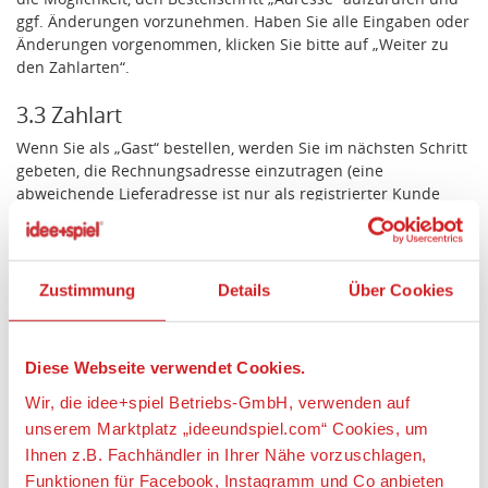
ggf. Änderungen vorzunehmen. Haben Sie alle Eingaben oder
Änderungen vorgenommen, klicken Sie bitte auf „Weiter zu
den Zahlarten“.
3.3 Zahlart
Wenn Sie als „Gast“ bestellen, werden Sie im nächsten Schritt
gebeten, die Rechnungsadresse einzutragen (eine
abweichende Lieferadresse ist nur als registrierter Kunde
möglich). Bei einer Bestellung als registrierter Kunde wird die
im Kundenkonto hinterlegte Liefer- und Rechnungsadresse
verwendet und dieser Punkt übersprungen. Sie haben aber
die Möglichkeit, den Bestellschritt „Adresse“ aufzurufen und
Zustimmung
Details
Über Cookies
ggf. Änderungen vorzunehmen. Haben Sie alle Eingaben oder
Änderungen vorgenommen, klicken Sie bitte auf „Weiter zu
den Zahlarten“.
Diese Webseite verwendet Cookies.
3.4 Kontrolle
Wir, die idee+spiel Betriebs-GmbH, verwenden auf
unserem Marktplatz „ideeundspiel.com“ Cookies, um
Im nächsten Schritt werden Ihnen auf einer Übersichtsseite
Ihnen z.B. Fachhändler in Ihrer Nähe vorzuschlagen,
alle für die Bestellung relevanten Daten noch einmal
angezeigt. Darüber hinaus haben Sie hier die Möglichkeit, die
Funktionen für Facebook, Instagramm und Co anbieten