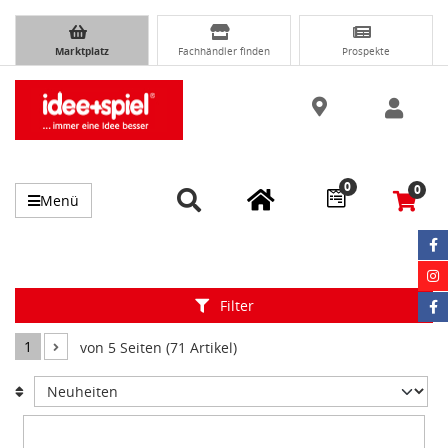
Marktplatz
Fachhändler finden
Prospekte
0
0
Menü
Filter
1
von 5 Seiten (71 Artikel)
Item