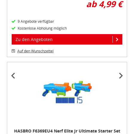
Verarbeitung von Daten in den USA eingehalten werden.
ab 4,99 €
Sie können die Cookie-Einwilligung jederzeit links unten
9 Angebote verfügbar
auf Ihrem Bildschirm anpassen und damit widerrufen.
Kostenlose Abholung möglich
idee+spiel Betriebs-GmbH
Zu den Angeboten
Datenschutzbestimmungen
und
Impressum
Auf den Wunschzettel
Item
1
of
4
HASBRO F6369EU4 Nerf Elite Jr Ultimate Starter Set