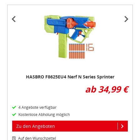
Item
1
of
2
HASBRO F8625EU4 Nerf N Series Sprinter
ab 34,99 €
4 Angebote verfügbar
Kostenlose Abholung möglich
Zu den Angeboten
Auf den Wunschzettel