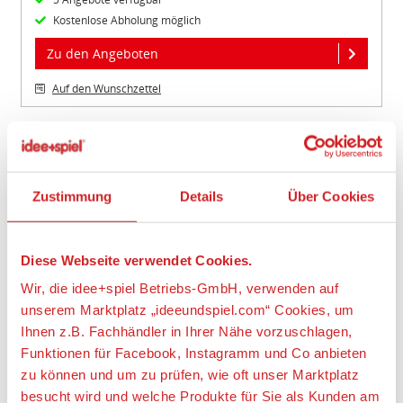
Kostenlose Abholung möglich
Zu den Angeboten
Auf den Wunschzettel
Item
1
of
Zustimmung
Details
Über Cookies
2
Diese Webseite verwendet Cookies.
Wir, die idee+spiel Betriebs-GmbH, verwenden auf
unserem Marktplatz „ideeundspiel.com“ Cookies, um
HASBRO F63935L0 Nerf Super Soaker Hydro Balls 6er-
Ihnen z.B. Fachhändler in Ihrer Nähe vorzuschlagen,
Pack
Funktionen für Facebook, Instagramm und Co anbieten
ab 12,99 €
zu können und um zu prüfen, wie oft unser Marktplatz
besucht wird und welche Produkte für Sie als Kunden am