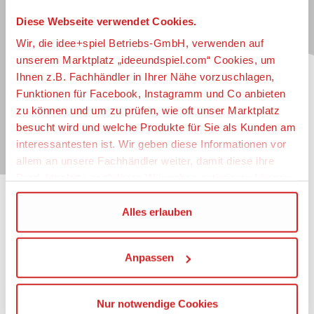
Immer auf dem Laufenden...
Diese Webseite verwendet Cookies.
Jetzt zum idee+spiel-Newsletter anmelden und
Wir, die idee+spiel Betriebs-GmbH, verwenden auf
jederzeit widerruflich über spannende
Neuheiten
,
unserem Marktplatz „ideeundspiel.com“ Cookies, um
zugkräftige
Gewinnspiele
, limitierte
Exklusivartikel
Ihnen z.B. Fachhändler in Ihrer Nähe vorzuschlagen,
und interessante
Schnäppchen
immer als erster
Funktionen für Facebook, Instagramm und Co anbieten
informiert sein.
zu können und um zu prüfen, wie oft unser Marktplatz
besucht wird und welche Produkte für Sie als Kunden am
E-Mail für Newsletteranmeldung
interessantesten ist. Wir geben diese Informationen vor
allem an unsere Fachhändler weiter, damit diese ihre
Produktpalette nach Ihren Wünschen optimieren können.
Wir verwenden den Google Tag Manager um weitere
Alles erlauben
Informationen
Dienste einzubinden.
Impressum
Anpassen
Wenn Sie auf „Alles erlauben“, klicken, werden ein Teil
Datenschutz
Ihrer personenbezogener Daten in die USA übertragen.
Barrierefreiheit
Genaueres finden Sie in unserer Datenschutzerklärung.
Nutzungsbedingungen
Nur notwendige Cookies
Die USA ist ein Drittland, dass nicht von einem