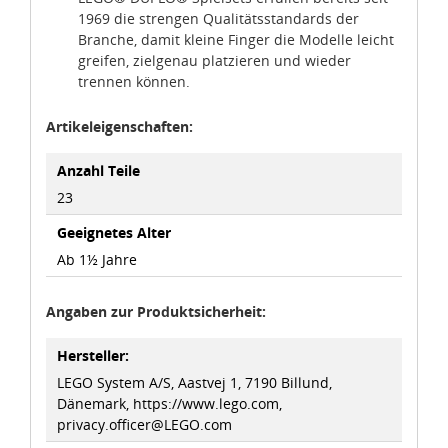
1969 die strengen Qualitätsstandards der
auf Ihrem Bildschirm anpassen und damit widerrufen.
Branche, damit kleine Finger die Modelle leicht
greifen, zielgenau platzieren und wieder
idee+spiel Betriebs-GmbH
trennen können.
Datenschutzbestimmungen
und
Impressum
Artikeleigenschaften:
Anzahl Teile
23
Geeignetes Alter
Ab 1½ Jahre
Angaben zur Produktsicherheit:
Hersteller:
LEGO System A/S, Aastvej 1, 7190 Billund,
Dänemark, https://www.lego.com,
privacy.officer@LEGO.com