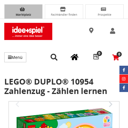
Marktplatz
Fachhändler finden
Prospekte
0
0
Menü
LEGO® DUPLO® 10954
Zahlenzug - Zählen lernen
Item
1
of
3