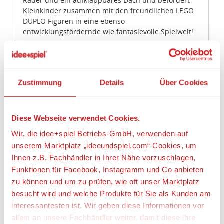
Räder und ein aufklappbares Dach und befördert
Kleinkinder zusammen mit den freundlichen LEGO
DUPLO Figuren in eine ebenso
entwicklungsfördernde wie fantasievolle Spielwelt!
Entwicklungsförderndes Spielzeug für Kleinkinder
Mit LEGO DUPLO Spielzeug lernen Vorschulkinder
ganz spielerisch. LEGO DUPLO Spielsets lassen
Eltern und Kleinkinder miteinander bauen und
Zustimmung
Details
Über Cookies
spielen und wichtige Entwicklungsschritte
gemeinsam erleben.
Diese Webseite verwendet Cookies.
Stelle Kleinkindern die Zahlen mit LEGO®
DUPLO® Mein erster Zahlenzug – Zählen lernen
Wir, die idee+spiel Betriebs-GmbH, verwenden auf
(10954) vor. Diese farbenfrohe neue Version des
unserem Marktplatz „ideeundspiel.com“ Cookies, um
legendären Zahlenzugs bringt Kindern noch
Ihnen z.B. Fachhändler in Ihrer Nähe vorzuschlagen,
mehr bei.
Funktionen für Facebook, Instagramm und Co anbieten
Beinhaltet 10 Zahlensteine, die auf den
zu können und um zu prüfen, wie oft unser Marktplatz
Waggons des Schiebezugs transportiert
besucht wird und welche Produkte für Sie als Kunden am
werden. Drei LEGO® DUPLO® Figuren – ein
Junge, ein Mädchen und ein Hund – laden zu
interessantesten ist. Wir geben diese Informationen vor
fantasievollen Rollenspielen ein.
allem an unsere Fachhändler weiter, damit diese ihre