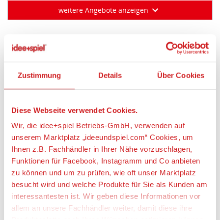
weitere Angebote anzeigen
Artikeldetails
Zustimmung
Details
Über Cookies
WIKING 080747 1:87 Tankwagen (Magirus) "Agip"
Artikelbeschreibung:
Diese Webseite verwendet Cookies.
Der Tanker für die süddeutschen Agip-Stationen
Wir, die idee+spiel Betriebs-GmbH, verwenden auf
unserem Marktplatz „ideeundspiel.com“ Cookies, um
Der Magirus-Tankwagen nach Mannheimer Aurepa-
Vorbild präsentiert bei WIKING erstmals die gelben
Ihnen z.B. Fachhändler in Ihrer Nähe vorzuschlagen,
Agip-Markenfarben. Agip steht für das
Funktionen für Facebook, Instagramm und Co anbieten
Tankstellennetz des italienischen Mineralöl- und
zu können und um zu prüfen, wie oft unser Marktplatz
Energiekonzerns Eni, das sich seit den
besucht wird und welche Produkte für Sie als Kunden am
Sechzigerjahren vor allem in Süddeutschland
interessantesten ist. Wir geben diese Informationen vor
engagiert. Das Unternehmen wurde im Jahr 1926
allem an unsere Fachhändler weiter, damit diese ihre
gegründet und 1953 in die neu gegründete Eni
Produktpalette nach Ihren Wünschen optimieren können.