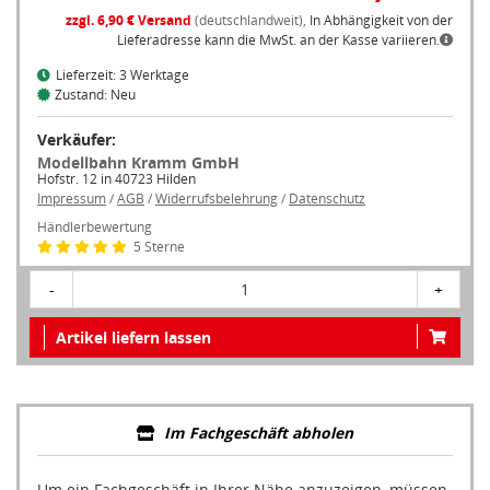
zzgl. 6,90 € Versand
(deutschlandweit),
In Abhängigkeit von der
Lieferadresse kann die MwSt. an der Kasse variieren.
Lieferzeit: 3 Werktage
Zustand: Neu
Verkäufer:
Modellbahn Kramm GmbH
Hofstr. 12 in 40723 Hilden
Impressum
/
AGB
/
Widerrufsbelehrung
/
Datenschutz
Händlerbewertung
5 Sterne
-
1
+
Artikel liefern lassen
Im Fachgeschäft abholen
Um ein Fachgeschäft in Ihrer Nähe anzuzeigen, müssen