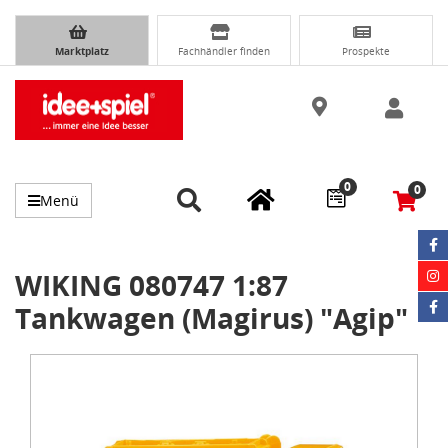
Marktplatz
Fachhändler finden
Prospekte
0
0
Menü
WIKING 080747 1:87
Tankwagen (Magirus) "Agip"
Item
1
of
1