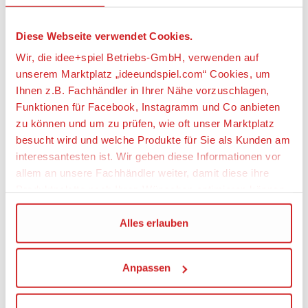
Baukästen von U-Boote, Segelschiffe, Motorboote, Yachten,
Rennboote, Fischkutter, historische Schiffsmodelle in
Holzbauweise, Ersatzteile, Hölzer, Farben, Werkzeug, Bau- und
Diese Webseite verwendet Cookies.
Einstellhilfe
Wir, die idee+spiel Betriebs-GmbH, verwenden auf
Ferngesteuerte
Fahrzeuge
in 1:5 bis 1:18, Straßen und
unserem Marktplatz „ideeundspiel.com“ Cookies, um
Geländefahrzeuge mit Verbrennungs-
Ihnen z.B. Fachhändler in Ihrer Nähe vorzuschlagen,
und Elektromotor, Einstellservice, Zubehör, Akkus, Ladegeräte,
Funktionen für Facebook, Instagramm und Co anbieten
Tunning- und Ersatzteile,
zu können und um zu prüfen, wie oft unser Marktplatz
Fahrenregler, Motoren, Treibstoffe für Verbrennermotoren,
besucht wird und welche Produkte für Sie als Kunden am
Service- und Teststation
interessantesten ist. Wir geben diese Informationen vor
Ferngesteuerte
Hubschraubermodelle
zum Fernsteuern mit
allem an unsere Fachhändler weiter, damit diese ihre
Elektro- und Verbrennungsmotoren, für Innen
Produktpalette nach Ihren Wünschen optimieren können.
und Außen, Koaxial Einsteigertechnik, 3D für
Fortgeschrittenen, vom Einsteiger- bis zum
Wir verwenden den Google Tag Manager um weitere
Alles erlauben
Profimodell, Ersatzteile, Tuningteile, Werkzeuge, Akkus,
Dienste einzubinden.
Zubehör, Service- und Teststation
Ferngesteuerte
Quadrocopter
für alle Klassen: Einsteiger,
Anpassen
Wenn Sie auf „Alles erlauben“, klicken, werden ein Teil
Fortgeschrittene und professionelle Anwendungen (Polizei,
Ihrer personenbezogener Daten in die USA übertragen.
Feuerwehr, THW, Vermessungsämter, usw...), Ersatzteile,
Genaueres finden Sie in unserer Datenschutzerklärung.