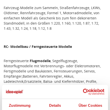
Fahrzeug-Modelle zum Sammeln, Straßenfahrzeuge, LKWs,
Oldtimer, Rennfahrzeuge, Formel 1, Motorradmodelle, von
einfachen Modell als Geschenk bis zum fein dekorierten
Standmodell, in den Größen 1:220, 1:160, 1:120, 1:87, 1:72,
1:43, 1:32, 1:24, 1:18, 1:12, 1:8
RC- Modellbau / Ferngesteuerte Modelle
Ferngesteuerte
Flugmodelle
, Segelflugzeuge,
Motorflugmodelle mit Verbrennungs- oder Elektromotoren,
Fertigmodelle und Baukästen, Fernsteuerungen, Servos,
Empfänger,Batterien, Fahrtenregler, Akkus,
Ladetechnik,Ersatzteile, Balsa- und Kiefernhölzer, Profile,
Bespannungen, Farben, Werkzeug, Lötzubehör, Bau- und
Einstellhilfe
Ferngesteuerte
Schiffsmodelle
mit Verbrennungs- oder
Zustimmung
Details
Über Cookies
Elektromotoren, Schlagsätze, Fahrtenregler, Fertigmodelle und