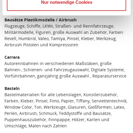
Werkzeuge, Akkus, Zubehör, Service- und Teststation, TOP
Nur notwendige Cookies
Die USA ist ein Drittland, dass nicht von einem
Marken: df modell, Horizon, DJI, Yuneec
Angemessenheitsbeschluss der Europäischen
Bausätze Plastikmodelle / Airbrush
Kommission erfasst wird, und daher kein angemessenes
Flugzeuge, Schiffe, LKWs, Straßen- und Rennfahrzeuge,
Schutzniveau für personenbezogene Daten bietet. Durch
Militärmodelle, Figuren, große Auswahl an Zubehör, Farben:
die Verwendung von Standarddatenschutzklauseln in
Revell, Humbrol, Valeo, Tamiya, Pinsel, Kleber, Werkzeug,
Verbindung mit zusätzlichen Maßnahmen zur Sicherung
Airbrush Pistolen und Kompressoren
eines angemessenen Schutzniveaus, garantieren wir,
dass die Datenschutzvorgaben der EU auch bei der
Carrera
Verarbeitung von Daten in den USA eingehalten werden.
Autorennbahnen in verschiedenen Maßstäben, große
Bahnen-, Schienen- und Fahrzeugauswahl, Digitale Systeme,
Vorführbahnen, ganzjährig große Auswahl , Reparaturservice
Sie können die Cookie-Einwilligung jederzeit links unten
auf Ihrem Bildschirm anpassen und damit widerrufen.
Basteln
Bastelmaterialien für alle Lebenslagen, Künstlerzubehör,
idee+spiel Betriebs-GmbH
Farben, Kleber, Pinsel, Fimo, Papier, Tiffany, Serviettentechnik,
Datenschutzbestimmungen
und
Impressum
Window Color, Ton, Werkzeuge, Glasuren, Gießformen, Latex,
Perlen, Airbrush, Schmuck, Teddystoffe und Bausätze,
Puppenhauszubehör, Finnpappe, Hölzer, Karten und
Umschläge, Malen nach Zahlen