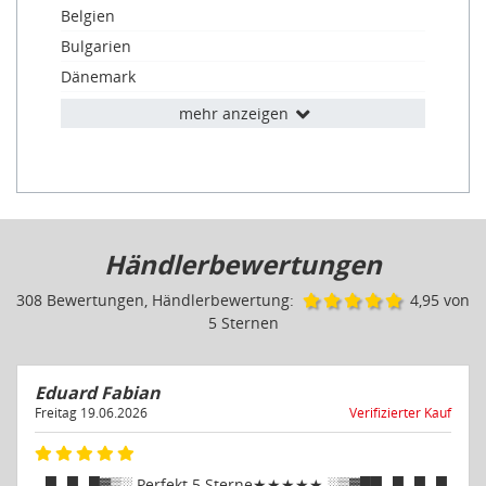
Belgien
Bulgarien
Dänemark
Estland
mehr anzeigen
Finnland
Frankreich
Griechenland
Irland
Händlerbewertungen
Italien
Kroatien
308 Bewertungen, Händlerbewertung:
4,95 von
Lettland
5 Sternen
Litauen
Luxemburg
Eduard Fabian
Malta
Freitag 19.06.2026
Verifizierter Kauf
Niederlande
Polen
▄▀▄▀▄█▓▒░ Perfekt 5 Sterne★★★★★ ░▒▓█▀▄▀▄▀▄▀