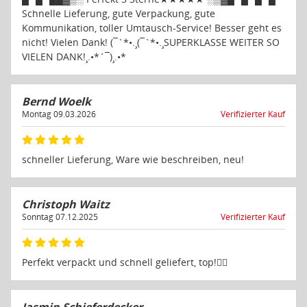
Portugal
Schnelle Lieferung, gute Verpackung, gute
Kommunikation, toller Umtausch-Service! Besser geht es
Rumänien
nicht! Vielen Dank! (¯`*•.¸(¯`*•.¸SUPERKLASSE WEITER SO
Schweden
VIELEN DANK!¸.•*´¯)¸.•*
Slowakei
Slowenien
Bernd Woelk
Spanien
Montag 09.03.2026
Verifizierter Kauf
Tschechien
Ungarn
schneller Lieferung, Ware wie beschreiben, neu!
Zypern
Christoph Waitz
Sonntag 07.12.2025
Verifizierter Kauf
Perfekt verpackt und schnell geliefert, top!👍🏼