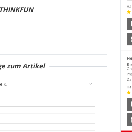
Hä
THINKFUN
He
ge zum Artikel
Ki
Gr
Im
Da
Hä