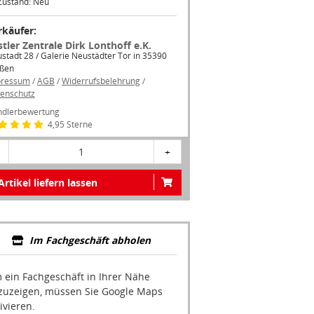
Zustand: Neu
rkäufer:
stler Zentrale Dirk Lonthoff e.K.
stadt 28 / Galerie Neustädter Tor in 35390
ßen
pressum
/
AGB
/
Widerrufsbelehrung
/
enschutz
dlerbewertung
4,95 Sterne
1
+
Artikel liefern lassen
Im Fachgeschäft abholen
 ein Fachgeschäft in Ihrer Nähe
zuzeigen, müssen Sie Google Maps
ivieren.