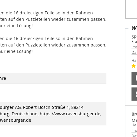
en die 16 dreieckigen Teile so in den Rahmen
lften auf den Puzzleteilen wieder zusammen passen.
nur eine Lösung!
We
SP
en die 16 dreieckigen Teile so in den Rahmen
Fra
lften auf den Puzzleteilen wieder zusammen passen.
Im
nur eine Lösung!
Da
Hä
hre
burger AG, Robert-Bosch-Straße 1, 88214
burg, Deutschland, https://www.ravensburger.de,
Br
avensburger.de
Ma
Hau
Im
Da