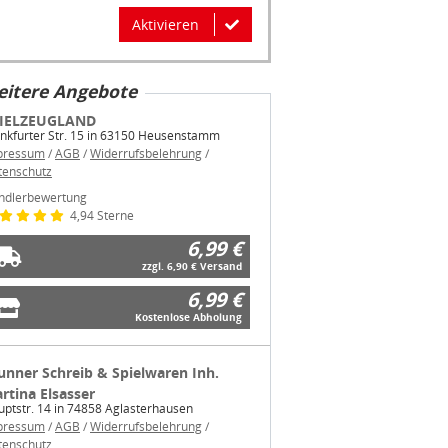
Aktivieren
itere Angebote
IELZEUGLAND
nkfurter Str. 15 in 63150 Heusenstamm
pressum
/
AGB
/
Widerrufsbelehrung
/
tenschutz
ndlerbewertung
4,94 Sterne
6,99 €
zzgl. 6,90 € Versand
6,99 €
Kostenlose Abholung
unner Schreib & Spielwaren Inh.
rtina Elsasser
ptstr. 14 in 74858 Aglasterhausen
pressum
/
AGB
/
Widerrufsbelehrung
/
tenschutz