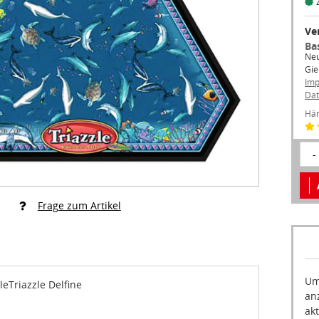
Ve
Ba
Neu
Gie
Im
Dat
Hän
-
Frage zum Artikel
Um
eTriazzle Delfine
an
akt