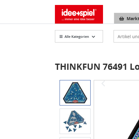
Markt
Artikelsuch
Alle Kategorien
THINKFUN 76491 Log
Item
1
of
3