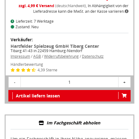
zzgl. 4,99 € Versand
(deutschlandweit),
In Abhängigkeit von der
Lieferadresse kann die MwSt. an der Kasse variieren.
Lieferzeit: 7 Werktage
Zustand: Neu
Verkäufer:
Hartfelder Spielzeug GmbH Tibarg Center
Tibarg 41-43 in 22459 Hamburg-Niendorf
Impressum
/
AGB
/
Widerrufsbelehrung
/
Datenschutz
Händlerbewertung
4,39 Sterne
-
1
+
Artikel liefern lassen
Im Fachgeschäft abholen
Um ein Fachgeschäft in Ihrer Nähe anzuzeigen, müssen