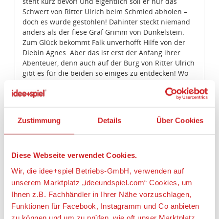
steht kurz bevor! Und eigentlich soll er nur das
Schwert von Ritter Ulrich beim Schmied abholen –
doch es wurde gestohlen! Dahinter steckt niemand
anders als der fiese Graf Grimm von Dunkelstein.
Zum Glück bekommt Falk unverhofft Hilfe von der
Diebin Agnes. Aber das ist erst der Anfang ihrer
Abenteuer, denn auch auf der Burg von Ritter Ulrich
gibt es für die beiden so einiges zu entdecken! Wo
schlafen eigentlich all die Leute? Und was kommt bei
Rittern auf den Teller?
Zustimmung
Details
Über Cookies
Als Graf Grimm plötzlich die Burg belagern will,
müssen Agnes und Falk ihren Mut unter Beweis
stellen. Dabei lernen sie hautnah, wie man eine
Burg für den Ernstfall vorbereitet. Aber keine Sorge,
Diese Webseite verwendet Cookies.
Ritter Ulrich hat noch ein Ass im Ärmel. Bist du
Wir, die idee+spiel Betriebs-GmbH, verwenden auf
bereit? Dann schnall dir deine Rüstung um und
unserem Marktplatz „ideeundspiel.com“ Cookies, um
komm mit in die Welt der Burgen und Ritter!
Ihnen z.B. Fachhändler in Ihrer Nähe vorzuschlagen,
Funktionen für Facebook, Instagramm und Co anbieten
Mit den GROßEN EXPERTEN entdecken Kinder ab 5
Jahren die Wunder der Geschichte. Spannende
zu können und um zu prüfen, wie oft unser Marktplatz