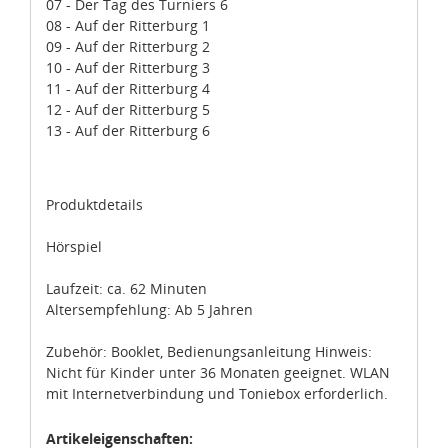
07 - Der Tag des Turniers 6
dass die Datenschutzvorgaben der EU auch bei der
08 - Auf der Ritterburg 1
Verarbeitung von Daten in den USA eingehalten werden.
09 - Auf der Ritterburg 2
10 - Auf der Ritterburg 3
Sie können die Cookie-Einwilligung jederzeit links unten
11 - Auf der Ritterburg 4
auf Ihrem Bildschirm anpassen und damit widerrufen.
12 - Auf der Ritterburg 5
13 - Auf der Ritterburg 6
idee+spiel Betriebs-GmbH
Datenschutzbestimmungen
und
Impressum
Produktdetails
Hörspiel
Laufzeit: ca. 62 Minuten
Altersempfehlung: Ab 5 Jahren
Zubehör: Booklet, Bedienungsanleitung Hinweis:
Nicht für Kinder unter 36 Monaten geeignet. WLAN
mit Internetverbindung und Toniebox erforderlich.
Artikeleigenschaften: