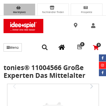
Marktplatz
Fachhändler finden
Prospekte
0
0
Menü
tonies® 11004566 Große
Experten Das Mittelalter
Item
1
of
2