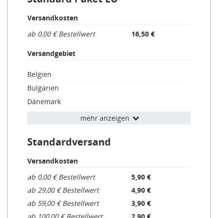
Versandkosten
ab 0,00 € Bestellwert
16,50 €
Versandgebiet
Belgien
Bulgarien
Dänemark
Estland
mehr anzeigen
Finnland
Standardversand
Frankreich
Griechenland
Versandkosten
Irland
ab 0,00 € Bestellwert
5,90 €
Italien
ab 29,00 € Bestellwert
4,90 €
Kroatien
ab 59,00 € Bestellwert
3,90 €
Lettland
ab 100,00 € Bestellwert
2,90 €