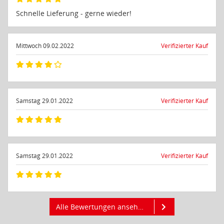
dass die Datenschutzvorgaben der EU auch bei der
Schnelle Lieferung - gerne wieder!
Verarbeitung von Daten in den USA eingehalten werden.
Mittwoch 09.02.2022
Verifizierter Kauf
Sie können die Cookie-Einwilligung jederzeit links unten
auf Ihrem Bildschirm anpassen und damit widerrufen.
idee+spiel Betriebs-GmbH
Datenschutzbestimmungen
und
Impressum
Samstag 29.01.2022
Verifizierter Kauf
Samstag 29.01.2022
Verifizierter Kauf
Alle Bewertungen ansehen