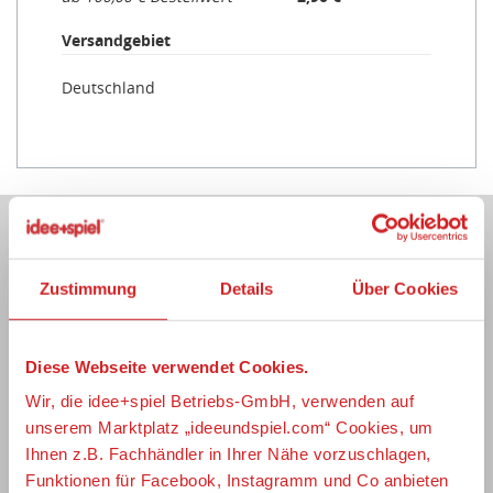
Litauen
Versandgebiet
Luxemburg
Malta
Deutschland
Niederlande
Polen
Portugal
Rumänien
Schweden
Händlerbewertungen
Slowakei
75 Bewertungen, Händlerbewertung:
4,84 von
Zustimmung
Details
Über Cookies
Slowenien
5 Sternen
Spanien
Tschechien
Diese Webseite verwendet Cookies.
Lars Bickehör
Ungarn
Montag 30.05.2022
Verifizierter Kauf
Wir, die idee+spiel Betriebs-GmbH, verwenden auf
Zypern
unserem Marktplatz „ideeundspiel.com“ Cookies, um
Ihnen z.B. Fachhändler in Ihrer Nähe vorzuschlagen,
Artikel nicht erhalten
Funktionen für Facebook, Instagramm und Co anbieten