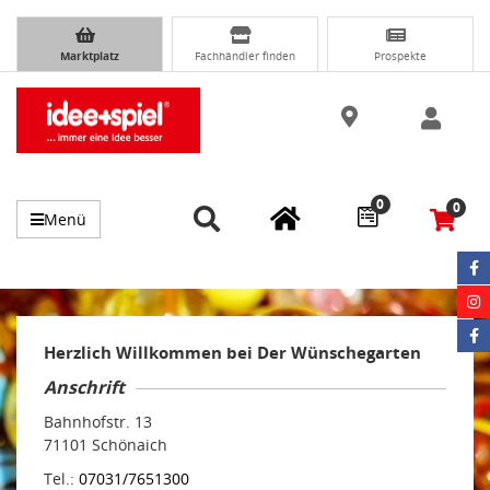
Marktplatz
Fachhändler finden
Prospekte
0
0
Menü
Herzlich Willkommen bei Der Wünschegarten
Anschrift
Bahnhofstr. 13
71101 Schönaich
Tel.:
07031/7651300