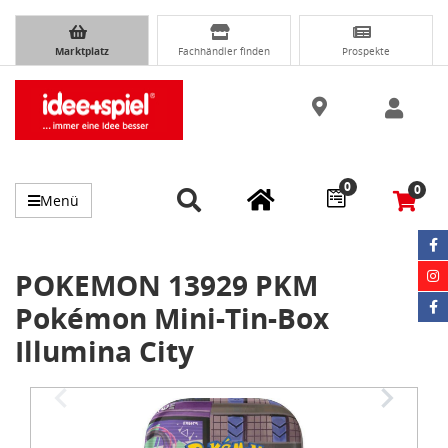
Marktplatz
Fachhändler finden
Prospekte
0
0
Menü
POKEMON 13929 PKM
Pokémon Mini-Tin-Box
Illumina City
Item
1