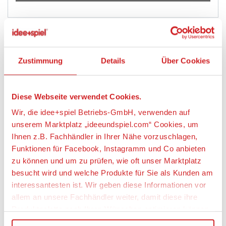
Artikeldetails
Zustimmung
Details
Über Cookies
POKEMON 13929 PKM Pokémon Mini-Tin-Box
Illumina City
Diese Webseite verwendet Cookies.
Wir, die idee+spiel Betriebs-GmbH, verwenden auf
Artikelbeschreibung:
unserem Marktplatz „ideeundspiel.com“ Cookies, um
Lieferumfang: 1 x zufällig ausgewählte Mini Tin, eine
Ihnen z.B. Fachhändler in Ihrer Nähe vorzuschlagen,
Vorauswahl ist leider nicht möglich.
Funktionen für Facebook, Instagramm und Co anbieten
zu können und um zu prüfen, wie oft unser Marktplatz
Pokémon-Sammelkartenspiel: Mini-Tin-Box Illumina
besucht wird und welche Produkte für Sie als Kunden am
City
interessantesten ist. Wir geben diese Informationen vor
Griffbereite Pokémon-Favoriten!
allem an unsere Fachhändler weiter, damit diese ihre
Produktpalette nach Ihren Wünschen optimieren können.
In dieser Mini-Tin-Box Illumina City des Pokémon-