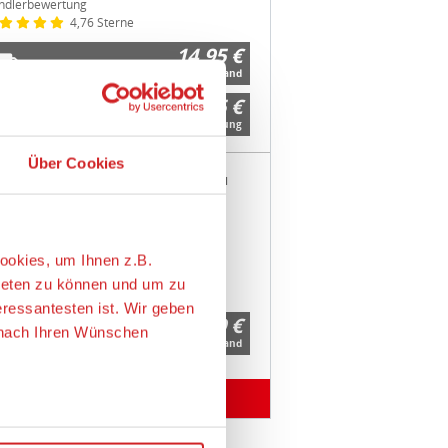
ndlerbewertung
4,76 Sterne
14,95 €
zzgl. 6,95 € Versand
14,95 €
Kostenlose Abholung
Über Cookies
emmer Spielwaren+RC-Modellbau
helmstr. 39 + Mühlengasse 3 in 57610
enkirchen
pressum
/
AGB
/
Widerrufsbelehrung
/
tenschutz
ookies, um Ihnen z.B.
ndlerbewertung
ieten zu können und um zu
4,89 Sterne
eressantesten ist. Wir geben
16,99 €
e nach Ihren Wünschen
zzgl. 6,99 € Versand
weitere Angebote anzeigen