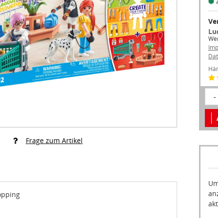
Ve
Lu
Wer
Im
Dat
Hän
-
Frage zum Artikel
Um
an
opping
akt