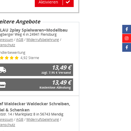
Aktivieren
itere Angebote
LAU 2play Spielwaren+Modellbau
ngberger Weg 4 in 24941 Flensburg
pressum
/
AGB
/
Widerrufsbelehrung
/
tenschutz
ndlerbewertung
4,92 Sterne
13,49 €
zzgl. 7,95 € Versand
13,49 €
Kostenlose Abholung
af Waldecker Waldecker Schreiben,
iel & Schenken
tstr. 14 / Marktplatz 8 in 56743 Mendig
pressum
/
AGB
/
Widerrufsbelehrung
/
tenschutz