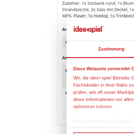
Zubehör: 1x Sitzbank rund, 1x Blume
Strandtasche, 2x Glas mit Deckel, 1x
MP3- Player, 1x Hotdog, 1x Trinkbe
Artikeleigenschaften:
Geeignetes Alter
Ab 5 Ja
Zustimmung
Angaben zur Produktsicherheit:
Diese Webseite verwendet C
Hersteller:
geobra 
Brandst
Wir, die idee+spiel Betrieb
https:
Fachhändler in Ihrer Nähe v
prüfen, wie oft unser Marktp
Warnhinweise
A
diese Informationen vor alle
da Klei
optimieren können.
Erstick
Wir verwenden den Google T