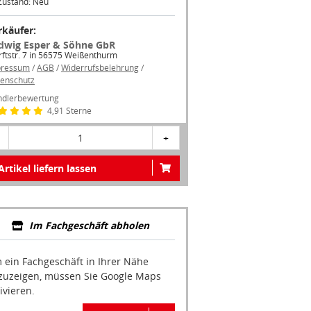
Zustand: Neu
rkäufer:
dwig Esper & Söhne GbR
ftstr. 7 in 56575 Weißenthurm
pressum
/
AGB
/
Widerrufsbelehrung
/
enschutz
dlerbewertung
4,91 Sterne
1
+
Artikel liefern lassen
Im Fachgeschäft abholen
 ein Fachgeschäft in Ihrer Nähe
zuzeigen, müssen Sie Google Maps
ivieren.