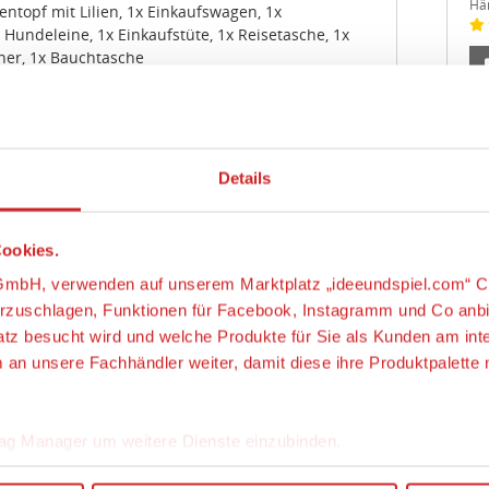
Hä
ntopf mit Lilien, 1x Einkaufswagen, 1x
 Hundeleine, 1x Einkaufstüte, 1x Reisetasche, 1x
cher, 1x Bauchtasche
hre
Details
Fl
Wil
Alt
ookies.
Im
Brandstätter Stiftung & Co. KG,
Da
ätterstraße 2 - 10, 90513 Zirndorf, Deutschland,
s-GmbH, verwenden auf unserem Marktplatz „ideeundspiel.com“ C
Hä
//www.playmobil.com, service@playmobil.de
orzuschlagen, Funktionen für Facebook, Instagramm und Co anb
latz besucht wird und welche Produkte für Sie als Kunden am int
chtung! Nicht für Kinder unter 3 Jahren geeignet,
m an unsere Fachhändler weiter, damit diese ihre Produktpalett
nteile verschluckt werden können.
ungsgefahr!
ag Manager um weitere Dienste einzubinden.