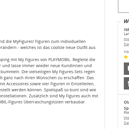
We
IM
La
Im
sind die MyFigures! Figuren zum individuellen
Da
ändern - welches ist das coolste neue Outfit aus
Hä
opping mit My Figures von PLAYMOBIL. Begleite die
ur und lasse immer wieder neue Kundinnen und
bummeln. Die vielseitigen My Figures-Sets regen
t ganz nach ihren Wünschen zu erschaffen. Das
mit Accessoires sowie vier Figuren in Einzelteilen,
ellt werden können. Spielspaß so bunt sind wie
nstellationen. Zusätzlich sind My Figures auch mit
OBIL-Figures Überraschungstüten verbaubar.
Ol
Sp
Pos
Im
Da