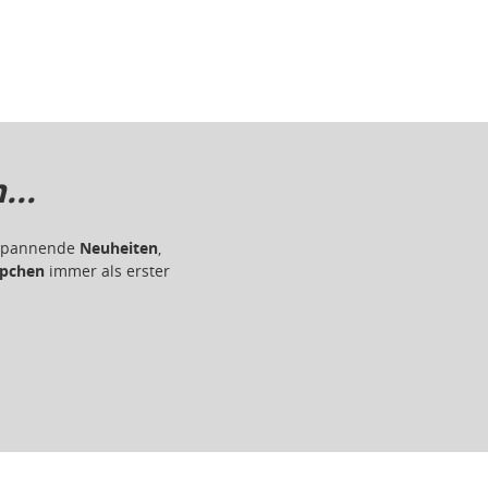
..
r spannende
Neuheiten
,
pchen
immer als erster