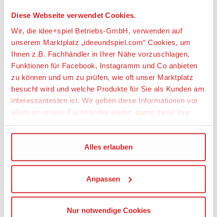
Diese Webseite verwendet Cookies.
wir begrüßen Sie und sagen herzlich willkommen bei
Imlau
Wir, die idee+spiel Betriebs-GmbH, verwenden auf
2play Spielwaren und Modellbau!
unserem Marktplatz „ideeundspiel.com“ Cookies, um
Ihnen z.B. Fachhändler in Ihrer Nähe vorzuschlagen,
Funktionen für Facebook, Instagramm und Co anbieten
Auf über 250 m² Fläche bieten wir eine fantastische
zu können und um zu prüfen, wie oft unser Marktplatz
Spielewelt von der Rassel für die kleisten Kinder, über
besucht wird und welche Produkte für Sie als Kunden am
namhafte Spieleverlage und Spielzeugproduzenten wie auch
zahlreiche Saison- und Trenartikel für jedes Alter.
interessantesten ist. Wir geben diese Informationen vor
allem an unsere Fachhändler weiter, damit diese ihre
Modelleisenbahner, Carrera Fans, wie auch Stand- und
Produktpalette nach Ihren Wünschen optimieren können.
Funktions-Modellbauer, finden in unserer separaten
Hobbyabteilung ein umfangreiches Sortiment.
Wir verwenden den Google Tag Manager um weitere
Alles erlauben
Dienste einzubinden.
Unser stationäres Fachgeschäft ist an 6 Tagen in der Woche,
Anpassen
Wenn Sie auf „Alles erlauben“, klicken, werden ein Teil
jeweils 11 Stunden, für Sie geöffnet. Unser Team freut sich
Ihrer personenbezogener Daten in die USA übertragen.
auf Ihren Besuch.
Genaueres finden Sie in unserer Datenschutzerklärung.
Nur notwendige Cookies
Die USA ist ein Drittland, dass nicht von einem