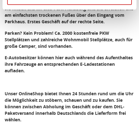
Angemessenheitsbeschluss der Europäischen
Sie finden uns im Citti-Park Flensburg und Sie erreichen uns
Kommission erfasst wird, und daher kein angemessenes
am einfachsten trockenen Fußes über den Eingang vom
Parkhaus. Erstes Geschäft auf der rechte Seite.
Schutzniveau für personenbezogene Daten bietet. Durch
die Verwendung von Standarddatenschutzklauseln in
Parken? Kein Problem! Ca. 2000 kostenfreie PKW
Verbindung mit zusätzlichen Maßnahmen zur Sicherung
Stellplätzen und zahlreiche Wohnmobil Stellplätze, auch für
eines angemessenen Schutzniveaus, garantieren wir,
große Camper, sind vorhanden.
dass die Datenschutzvorgaben der EU auch bei der
E-Autobesitzer können hier auch während des Aufenthaltes
Verarbeitung von Daten in den USA eingehalten werden.
ihre Fahrzeuge an entsprechenden E-Ladestationen
aufladen.
Sie können die Cookie-Einwilligung jederzeit links unten
auf Ihrem Bildschirm anpassen und damit widerrufen.
Unser OnlineShop bietet Ihnen 24 Stunden rund um die Uhr
idee+spiel Betriebs-GmbH
die Möglichkeit zu stöbern, schauen und zu kaufen. Sie
Datenschutzbestimmungen
und
Impressum
können zwischen Abholung im Geschäft oder dem DHL-
Paketversand innerhalb Deutschlands die Lieferform frei
wählen.