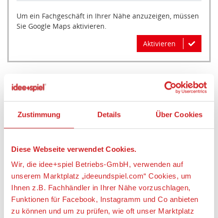
Um ein Fachgeschäft in Ihrer Nähe anzuzeigen, müssen
Sie Google Maps aktivieren.
Aktivieren
Artikeldetails
Zustimmung
Details
Über Cookies
DOUDOU 8903491 Musikspieluhr Hase, weiß 20 cm
Artikelbeschreibung:
Diese Webseite verwendet Cookies.
Der zuckersüsse Hase in weiss mit zarten Mustern
Wir, die idee+spiel Betriebs-GmbH, verwenden auf
und die Musikspieluhr begleiten das Neugeborene
unserem Marktplatz „ideeundspiel.com“ Cookies, um
mit sanfter Melodie in den Schlaf. Verpackt im dazu
Ihnen z.B. Fachhändler in Ihrer Nähe vorzuschlagen,
passenden Geschenkkarton. Inklusive Batterien.
Funktionen für Facebook, Instagramm und Co anbieten
Grösse: 20 cm
zu können und um zu prüfen, wie oft unser Marktplatz