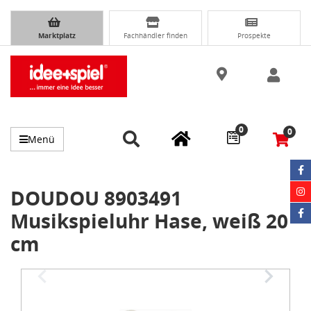
Marktplatz
Fachhändler finden
Prospekte
0
0
Menü
DOUDOU 8903491
Musikspieluhr Hase, weiß 20
cm
Item
1