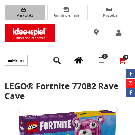
Marktplatz
Fachhändler finden
Prospekte
0
0
Menü
LEGO® Fortnite 77082 Rave
Cave
Item
1
of
3