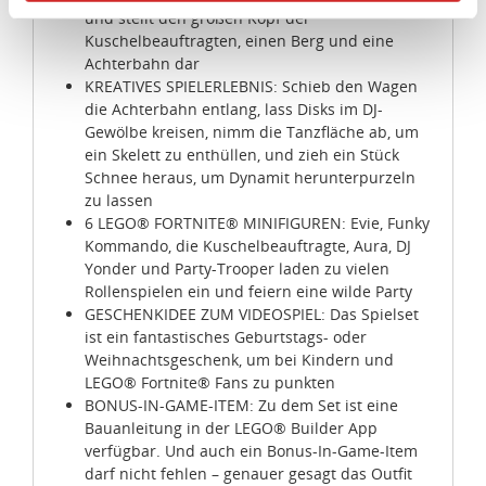
Angemessenheitsbeschluss der Europäischen
und stellt den großen Kopf der
Kommission erfasst wird, und daher kein angemessenes
Kuschelbeauftragten, einen Berg und eine
Schutzniveau für personenbezogene Daten bietet. Durch
Achterbahn dar
KREATIVES SPIELERLEBNIS: Schieb den Wagen
die Verwendung von Standarddatenschutzklauseln in
die Achterbahn entlang, lass Disks im DJ-
Verbindung mit zusätzlichen Maßnahmen zur Sicherung
Gewölbe kreisen, nimm die Tanzfläche ab, um
eines angemessenen Schutzniveaus, garantieren wir,
ein Skelett zu enthüllen, und zieh ein Stück
dass die Datenschutzvorgaben der EU auch bei der
Schnee heraus, um Dynamit herunterpurzeln
Verarbeitung von Daten in den USA eingehalten werden.
zu lassen
6 LEGO® FORTNITE® MINIFIGUREN: Evie, Funky
Sie können die Cookie-Einwilligung jederzeit links unten
Kommando, die Kuschelbeauftragte, Aura, DJ
Yonder und Party-Trooper laden zu vielen
auf Ihrem Bildschirm anpassen und damit widerrufen.
Rollenspielen ein und feiern eine wilde Party
GESCHENKIDEE ZUM VIDEOSPIEL: Das Spielset
idee+spiel Betriebs-GmbH
ist ein fantastisches Geburtstags- oder
Datenschutzbestimmungen
und
Impressum
Weihnachtsgeschenk, um bei Kindern und
LEGO® Fortnite® Fans zu punkten
BONUS-IN-GAME-ITEM: Zu dem Set ist eine
Bauanleitung in der LEGO® Builder App
verfügbar. Und auch ein Bonus-In-Game-Item
darf nicht fehlen – genauer gesagt das Outfit