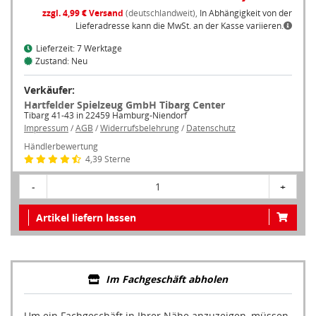
zzgl. 4,99 € Versand
(deutschlandweit),
In Abhängigkeit von der
Lieferadresse kann die MwSt. an der Kasse variieren.
Lieferzeit: 7 Werktage
Zustand: Neu
Verkäufer:
Hartfelder Spielzeug GmbH Tibarg Center
Tibarg 41-43 in 22459 Hamburg-Niendorf
Impressum
/
AGB
/
Widerrufsbelehrung
/
Datenschutz
Händlerbewertung
4,39 Sterne
-
1
+
Artikel liefern lassen
Im Fachgeschäft abholen
Um ein Fachgeschäft in Ihrer Nähe anzuzeigen, müssen