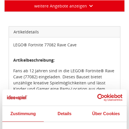
weitere Angebote anzeigen
Artikeldetails
LEGO® Fortnite 77082 Rave Cave
Artikelbeschreibung:
Fans ab 12 Jahren sind in die LEGO® Fortnite® Rave
Cave (77082) eingeladen. Dieses Bauset bietet
unzählige kreative Spielmöglichkeiten und lässt
Kinder und Gamer eine Party-Location aus dem
Videospiel LEGO Fortnite nachbilden. Steck den
unverwechselbaren Kopf der Kuschelbeauftragten,
den Berg und die funktionierende Achterbahn
zusammen und bestaune dann alle Details. Ein
Zustimmung
Details
Über Cookies
Wagen kann die Achterbahn entlang geschoben
werden. Es gibt ein DJ-Gewölbe mit kreisenden Disks