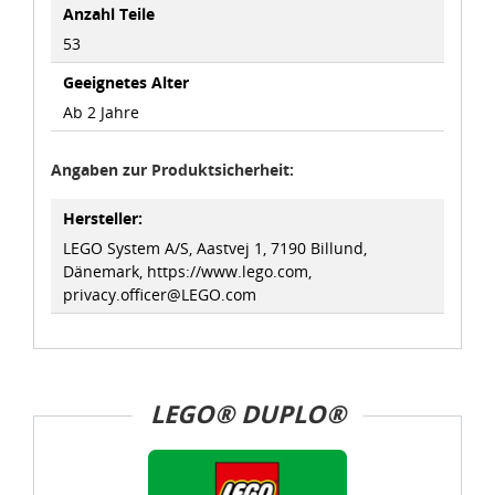
dass die Datenschutzvorgaben der EU auch bei der
Anzahl Teile
Verarbeitung von Daten in den USA eingehalten werden.
53
Geeignetes Alter
Sie können die Cookie-Einwilligung jederzeit links unten
Ab 2 Jahre
auf Ihrem Bildschirm anpassen und damit widerrufen.
idee+spiel Betriebs-GmbH
Angaben zur Produktsicherheit:
Datenschutzbestimmungen
und
Impressum
Hersteller:
LEGO System A/S, Aastvej 1, 7190 Billund,
Dänemark, https://www.lego.com,
privacy.officer@LEGO.com
LEGO® DUPLO®