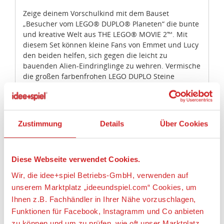
Zeige deinem Vorschulkind mit dem Bauset
„Besucher vom LEGO® DUPLO® Planeten“ die bunte
und kreative Welt aus THE LEGO® MOVIE 2™. Mit
diesem Set können kleine Fans von Emmet und Lucy
den beiden helfen, sich gegen die leicht zu
bauenden Alien-Eindringlinge zu wehren. Vermische
die großen farbenfrohen LEGO DUPLO Steine
miteinander, sodass dein Kind weitere, ganz neue
Aliens bauen kann und auf seinem Weg, der nächste
Baumeister zu werden, ganz nebenbei Fantasie und
feinmotorische Fähigkeiten entwickelt. Das Set
Zustimmung
Details
Über Cookies
enthält zwei LEGO DUPLO Figuren: Emmet und Lucy
sowie vier baubare Alien-Eindringlinge.
• Das Set enthält zwei LEGO® DUPLO® Figuren:
Diese Webseite verwendet Cookies.
Emmet und Lucy.
Wir, die idee+spiel Betriebs-GmbH, verwenden auf
• Das Spielset umfasst vier baubare Alien-
unserem Marktplatz „ideeundspiel.com“ Cookies, um
Eindringlinge aus THE LEGO® MOVIE 2™.
Ihnen z.B. Fachhändler in Ihrer Nähe vorzuschlagen,
• Im Zubehör sind eine Schaufel, ein Becher und ein
Stoppschild enthalten.
Funktionen für Facebook, Instagramm und Co anbieten
• Mit diesem einfach zu bauenden THE LEGO®
zu können und um zu prüfen, wie oft unser Marktplatz