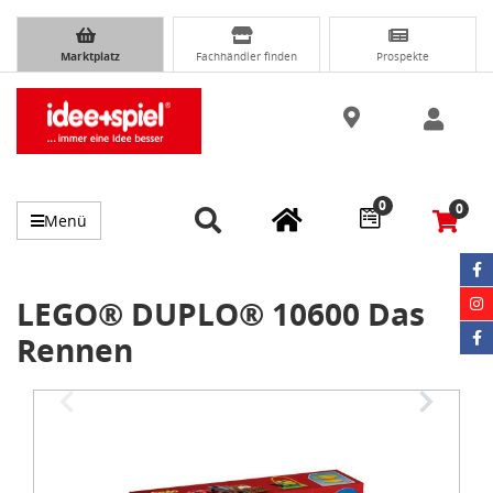
Marktplatz
Fachhändler finden
Prospekte
0
0
Menü
LEGO® DUPLO® 10600 Das
Rennen
Item
1
of
5