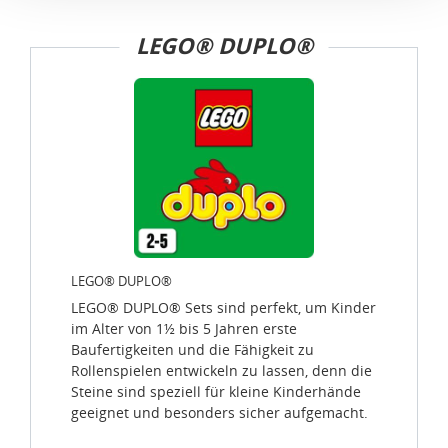
Verbindung mit zusätzlichen Maßnahmen zur Sicherung
LEGO® DUPLO®
eines angemessenen Schutzniveaus, garantieren wir,
dass die Datenschutzvorgaben der EU auch bei der
Verarbeitung von Daten in den USA eingehalten werden.
Sie können die Cookie-Einwilligung jederzeit links unten
auf Ihrem Bildschirm anpassen und damit widerrufen.
idee+spiel Betriebs-GmbH
Datenschutzbestimmungen
und
Impressum
LEGO® DUPLO®
LEGO® DUPLO® Sets sind perfekt, um Kinder
im Alter von 1½ bis 5 Jahren erste
Baufertigkeiten und die Fähigkeit zu
Rollenspielen entwickeln zu lassen, denn die
Steine sind speziell für kleine Kinderhände
geeignet und besonders sicher aufgemacht.