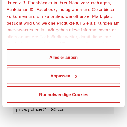
cm tief
Ihnen z.B. Fachhändler in Ihrer Nähe vorzuschlagen,
Funktionen für Facebook, Instagramm und Co anbieten
zu können und um zu prüfen, wie oft unser Marktplatz
besucht wird und welche Produkte für Sie als Kunden am
Artikeleigenschaften:
interessantesten ist. Wir geben diese Informationen vor
allem an unsere Fachhändler weiter, damit diese ihre
Anzahl Teile
Produktpalette nach Ihren Wünschen optimieren können.
29
Geeignetes Alter
Wir verwenden den Google Tag Manager um weitere
Alles erlauben
Ab 2 Jahre
Dienste einzubinden.
Anpassen
Angaben zur Produktsicherheit:
Wenn Sie auf „Alles erlauben“, klicken, werden ein Teil
Ihrer personenbezogener Daten in die USA übertragen.
Hersteller:
Genaueres finden Sie in unserer Datenschutzerklärung.
Nur notwendige Cookies
LEGO System A/S, Aastvej 1, 7190 Billund,
Die USA ist ein Drittland, dass nicht von einem
Dänemark, https://www.lego.com,
Angemessenheitsbeschluss der Europäischen
privacy.officer@LEGO.com
Kommission erfasst wird, und daher kein angemessenes
Schutzniveau für personenbezogene Daten bietet. Durch
die Verwendung von Standarddatenschutzklauseln in