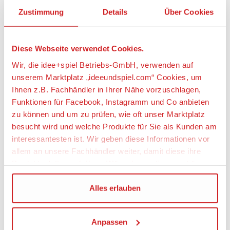
Anzahl Teile
Zustimmung
Details
Über Cookies
24
Geeignetes Alter
Diese Webseite verwendet Cookies.
Ab 2 Jahre
Wir, die idee+spiel Betriebs-GmbH, verwenden auf
unserem Marktplatz „ideeundspiel.com“ Cookies, um
Angaben zur Produktsicherheit:
Ihnen z.B. Fachhändler in Ihrer Nähe vorzuschlagen,
Hersteller:
Funktionen für Facebook, Instagramm und Co anbieten
zu können und um zu prüfen, wie oft unser Marktplatz
LEGO System A/S, Aastvej 1, 7190 Billund,
Dänemark, https://www.lego.com,
besucht wird und welche Produkte für Sie als Kunden am
privacy.officer@LEGO.com
interessantesten ist. Wir geben diese Informationen vor
allem an unsere Fachhändler weiter, damit diese ihre
Produktpalette nach Ihren Wünschen optimieren können.
Wir verwenden den Google Tag Manager um weitere
Alles erlauben
LEGO® DUPLO®
Dienste einzubinden.
Anpassen
Wenn Sie auf „Alles erlauben“, klicken, werden ein Teil