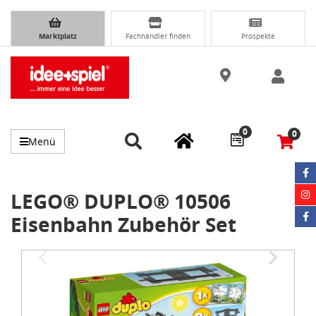
Marktplatz
Fachhändler finden
Prospekte
0
0
Menü
LEGO® DUPLO® 10506
Eisenbahn Zubehör Set
Item
1
of
4