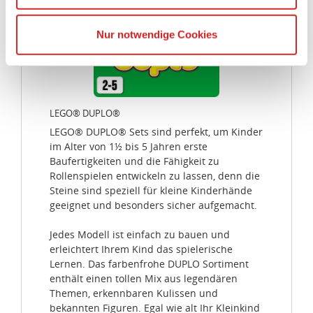
Ihrer personenbezogener Daten in die USA übertragen.
Genaueres finden Sie in unserer Datenschutzerklärung.
Nur notwendige Cookies
Die USA ist ein Drittland, dass nicht von einem
Angemessenheitsbeschluss der Europäischen
Kommission erfasst wird, und daher kein angemessenes
Schutzniveau für personenbezogene Daten bietet. Durch
die Verwendung von Standarddatenschutzklauseln in
LEGO® DUPLO®
Verbindung mit zusätzlichen Maßnahmen zur Sicherung
LEGO® DUPLO® Sets sind perfekt, um Kinder
eines angemessenen Schutzniveaus, garantieren wir,
im Alter von 1½ bis 5 Jahren erste
Baufertigkeiten und die Fähigkeit zu
dass die Datenschutzvorgaben der EU auch bei der
Rollenspielen entwickeln zu lassen, denn die
Verarbeitung von Daten in den USA eingehalten werden.
Steine sind speziell für kleine Kinderhände
geeignet und besonders sicher aufgemacht.
Sie können die Cookie-Einwilligung jederzeit links unten
auf Ihrem Bildschirm anpassen und damit widerrufen.
Jedes Modell ist einfach zu bauen und
erleichtert Ihrem Kind das spielerische
idee+spiel Betriebs-GmbH
Lernen. Das farbenfrohe DUPLO Sortiment
enthält einen tollen Mix aus legendären
Datenschutzbestimmungen
und
Impressum
Themen, erkennbaren Kulissen und
bekannten Figuren. Egal wie alt Ihr Kleinkind