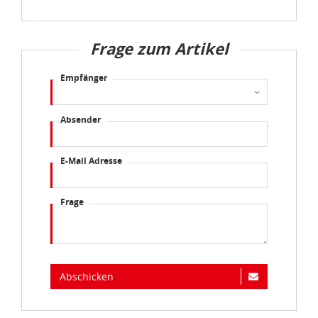
Verarbeitung von Daten in den USA eingehalten werden.
Sie können die Cookie-Einwilligung jederzeit links unten
Frage zum Artikel
auf Ihrem Bildschirm anpassen und damit widerrufen.
Empfänger
idee+spiel Betriebs-GmbH
Datenschutzbestimmungen
und
Impressum
Absender
E-Mail Adresse
Frage
Abschicken