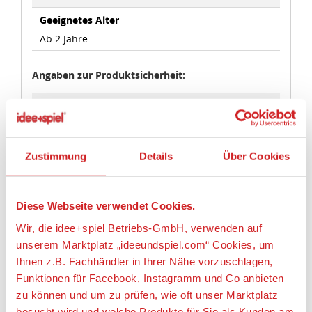
Geeignetes Alter
Ab 2 Jahre
Angaben zur Produktsicherheit:
Hersteller:
LEGO System A/S, Aastvej 1, 7190 Billund,
Dänemark, https://www.lego.com,
privacy.officer@LEGO.com
Zustimmung
Details
Über Cookies
Diese Webseite verwendet Cookies.
LEGO® DUPLO®
Wir, die idee+spiel Betriebs-GmbH, verwenden auf
unserem Marktplatz „ideeundspiel.com“ Cookies, um
Ihnen z.B. Fachhändler in Ihrer Nähe vorzuschlagen,
Funktionen für Facebook, Instagramm und Co anbieten
zu können und um zu prüfen, wie oft unser Marktplatz
besucht wird und welche Produkte für Sie als Kunden am