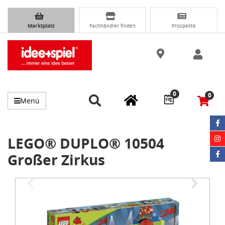
Marktplatz
Fachhändler finden
Prospekte
0
0
Menü
LEGO® DUPLO® 10504
Großer Zirkus
Item
1
of
2