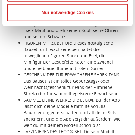
Ihrer personenbezogener Daten in die USA übertragen.
Oger-Warnschild und Sonnenblumen dürfen
Genaueres finden Sie in unserer Datenschutzerklärung.
natürlich nicht fehlen
Nur notwendige Cookies
Die USA ist ein Drittland, dass nicht von einem
BEWEGLICHE FIGUREN: Dreh Shreks Kopf und
Angemessenheitsbeschluss der Europäischen
bewege seine Arme, Hände und Finger. Öffne
Esels Maul und dreh seinen Kopf, seine Ohren
Kommission erfasst wird, und daher kein angemessenes
und seinen Schwanz
Schutzniveau für personenbezogene Daten bietet. Durch
FIGUREN MIT ZUBEHÖR: Dieses nostalgische
die Verwendung von Standarddatenschutzklauseln in
Bauset für Erwachsene beinhaltet die
Verbindung mit zusätzlichen Maßnahmen zur Sicherung
beweglichen Figuren Shrek und Esel, die
eines angemessenen Schutzniveaus, garantieren wir,
Minifigur Der Gestiefelte Kater, eine Zwiebel
dass die Datenschutzvorgaben der EU auch bei der
und eine blaue Blume mit roten Dornen
Verarbeitung von Daten in den USA eingehalten werden.
GESCHENKIDEE FÜR ERWACHSENE SHREK-FANS:
Das Bauset ist ein tolles Geburtstags- oder
Weihnachtsgeschenk für Fans der Filmreihe
Sie können die Cookie-Einwilligung jederzeit links unten
Shrek oder für sammelbegeisterte Erwachsene
auf Ihrem Bildschirm anpassen und damit widerrufen.
SAMMLE DEINE WERKE: Die LEGO® Builder App
lässt dich deine Modelle mithilfe von 3D-
idee+spiel Betriebs-GmbH
Bauanleitungen erschaffen und all deine Sets
Datenschutzbestimmungen
und
Impressum
speichern. Und die App zeigt dir außerdem, wie
weit du mit deinem Modell schon bist
FASZINIERENDES LEGO® SET: Diesem Modell