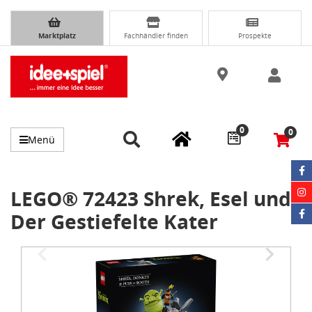
Marktplatz
Fachhändler finden
Prospekte
0
0
Menü
LEGO® 72423 Shrek, Esel und
Der Gestiefelte Kater
Item
1
of
3