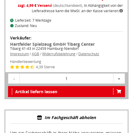
zzgl. 4,99 € Versand
(deutschlandweit),
In Abhängigkeit von der
Lieferadresse kann die MwSt. an der Kasse variieren.
Lieferzeit: 7 Werktage
Zustand: Neu
Verkäufer:
Hartfelder Spielzeug GmbH Tibarg Center
Tibarg 41-43 in 22459 Hamburg-Niendorf
Impressum
/
AGB
/
Widerrufsbelehrung
/
Datenschutz
Händlerbewertung
4,39 Sterne
-
1
+
Artikel liefern lassen
Im Fachgeschäft abholen
Um ein Fachgeschäft in Ihrer Nähe anzuzeigen, müssen