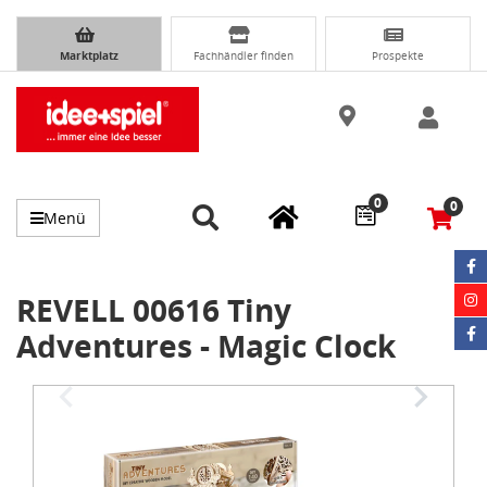
Marktplatz
Fachhändler finden
Prospekte
0
0
Menü
REVELL 00616 Tiny
Adventures - Magic Clock
Item
1
of
4