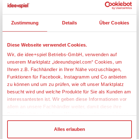
und Zeigern, die alle von einem Gummimotor
angetrieben werden. Die Uhr kann mit einem
Schlüssel aufgezogen werden, ganz wie ein
Zustimmung
Details
Über Cookies
Zeitmesser aus einer vergangenen Ära, der die
Ästhetik der alten Zeit und die Präzision der Technik
widerspiegelt. Unsere lasergeschnittenen
Diese Webseite verwendet Cookies.
Holzmodellbausätze verbinden höchste Präzision
mit einem mühelosen Zusammenbau, der einfach
Wir, die idee+spiel Betriebs-GmbH, verwenden auf
Freude bereitet. Mit cleveren Funktionen, die die
unserem Marktplatz „ideeundspiel.com“ Cookies, um
Holzmodelle zum Leben erwecken, bieten sie ein
Ihnen z.B. Fachhändler in Ihrer Nähe vorzuschlagen,
faszinierendes Erlebnis.
Funktionen für Facebook, Instagramm und Co anbieten
zu können und um zu prüfen, wie oft unser Marktplatz
Artikeleigenschaften:
besucht wird und welche Produkte für Sie als Kunden am
Geeignetes Alter
interessantesten ist. Wir geben diese Informationen vor
allem an unsere Fachhändler weiter, damit diese ihre
Ab 12 Jahre
Produktpalette nach Ihren Wünschen optimieren können.
Angaben zur Produktsicherheit:
Wir verwenden den Google Tag Manager um weitere
Alles erlauben
Dienste einzubinden.
Hersteller: