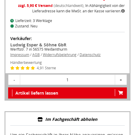
zzgl. 5,90 € Versand
(deutschlandweit),
In Abhängigkeit von der
Lieferadresse kann die MwSt. an der Kasse variieren.
Lieferzeit: 3 Werktage
Zustand: Neu
Verkäufer:
Ludwig Esper & Söhne GbR
Werftstr. 7 in 56575 Weißenthurm
Impressum
/
AGB
/
Widerrufsbelehrung
/
Datenschutz
Händlerbewertung
4,91 Sterne
-
1
+
Artikel liefern lassen
Im Fachgeschäft abholen
Um ein Fachgeschäft in Ihrer Nähe anzuzeigen, müssen