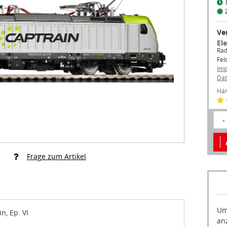
Ve
El
Rad
Fel
Im
Dat
Hän
-
Frage zum Artikel
Um
n, Ep. VI
an
akt