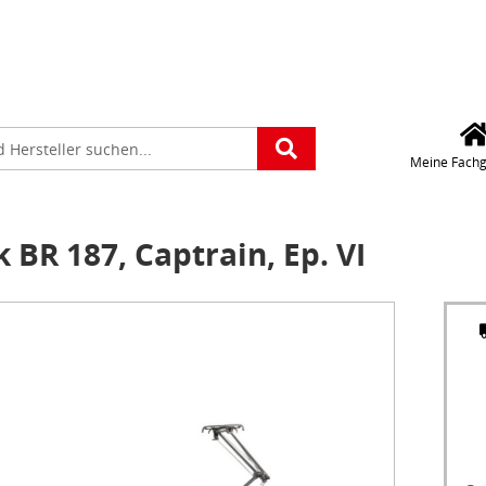
Für die Standorteing
verwenden wir Googl
Maps. Wollen Sie Goo
platz
Maps aktivieren?
e
Meine Fachg
 BR 187, Captrain, Ep. VI