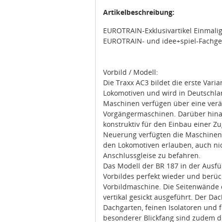
Artikelbeschreibung:
EUROTRAIN-Exklusivartikel Einmalige
EUROTRAIN- und idee+spiel-Fachgesc
Vorbild / Modell:
Die Traxx AC3 bildet die erste Vari
Lokomotiven und wird in Deutschla
Maschinen verfügen über eine ver
Vorgängermaschinen. Darüber hina
konstruktiv für den Einbau einer Zu
Neuerung verfügten die Maschinen 
den Lokomotiven erlauben, auch nic
Anschlussgleise zu befahren.
Das Modell der BR 187 in der Ausfü
Vorbildes perfekt wieder und berüc
Vorbildmaschine. Die Seitenwände d
vertikal gesickt ausgeführt. Der D
Dachgarten, feinen Isolatoren und 
besonderer Blickfang sind zudem di
zahlreichen, separat angesetzten T