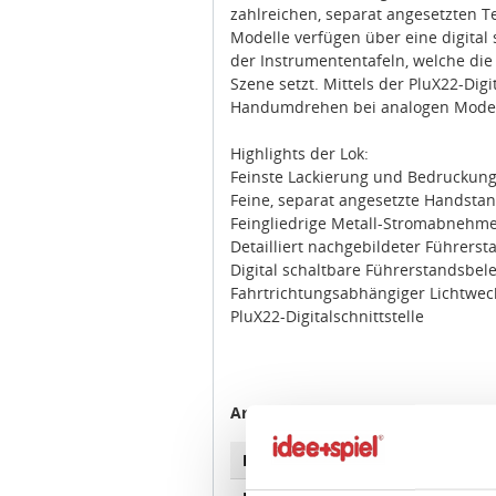
Modelle verfügen über eine digita
der Instrumententafeln, welche die 
Szene setzt. Mittels der PluX22-Digi
Handumdrehen bei analogen Model
Highlights der Lok:
Feinste Lackierung und Bedruckun
Feine, separat angesetzte Handsta
Feingliedrige Metall-Stromabnehm
Detailliert nachgebildeter Führers
Digital schaltbare Führerstandsbe
Fahrtrichtungsabhängiger Lichtwec
PluX22-Digitalschnittstelle
Artikeleigenschaften:
Zustimmung
Bahnverwaltung
Captra
Baureihe
BR 187
Diese Webseite verwendet C