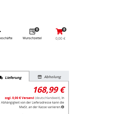
abe
Anmelden / Registrieren
e
gle
0
0
eschäfte
Wunschzettel
0,00 €
Abholung
Lieferung
168,99 €
zzgl. 0,00 € Versand
(deutschlandweit),
In
Abhängigkeit von der Lieferadresse kann die
MwSt. an der Kasse variieren.
Lieferzeit: 4 Werktage