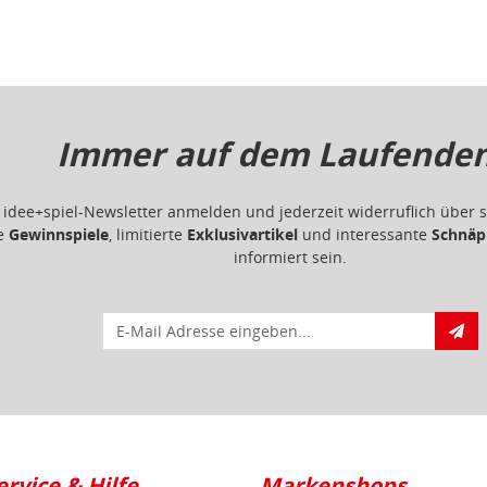
Immer auf dem Laufenden.
m idee+spiel-Newsletter anmelden und jederzeit widerruflich übe
ge
Gewinnspiele
, limitierte
Exklusivartikel
und interessante
Schnäp
informiert sein.
E-Mail für Newsletteranmeldung
ervice & Hilfe
Markenshops