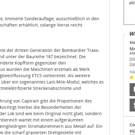
, limitierte Sonderauflage; ausschließlich in den
häften erhältlich, solange Vorrat reicht.
We
Ho
Mo
ante der dritten Generation der Bombardier Traxx-
All
nd unter der Baureihe 187 bezeichnet. Die
Im
änderte Kopfform gegenüber den
Da
us wurden die Maschinen erstmals ab Werk
Hä
gbeeinflussung ETCS vorbereitet. Als weitere
über ein sogenanntes Last-Mile-Modul, welches es
htelektrifizierte Streckenabschnitte und
hrung von Captrain gibt die Proportionen des
ksichtigt hierbei die Besonderheiten der
er Lok sind wie beim Original nicht glatt, sondern
achbereich wartet mit einem aufgeräumten
Co
feingliedrigen Stromabnehmern aus Metall auf. Ein
Hü
e die scharf gravierten Drehgestelle mit
Im
eilen. Die mit einem Decoder ausgestatteten
Im