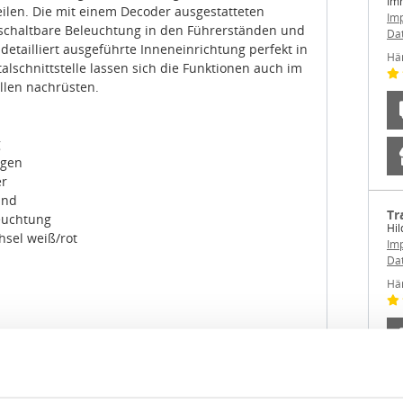
l schaltbare Beleuchtung in den Führerständen und
Da
detailliert ausgeführte Inneneinrichtung perfekt in
Hä
talschnittstelle lassen sich die Funktionen auch im
len nachrüsten.
g
ngen
er
tand
Tr
leuchtung
Hil
hsel weiß/rot
Im
Da
Hä
Details
in
ookies.