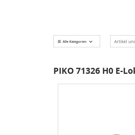
Markt
Artikelsuch
Alle Kategorien
PIKO 71326 H0 E-Lok
Item
1
of
1