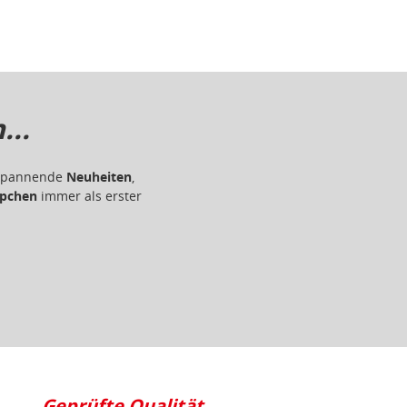
..
r spannende
Neuheiten
,
pchen
immer als erster
Geprüfte Qualität