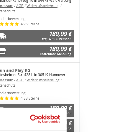
tenschutz
ndlerbewertung
4,96 Sterne
189,99 €
zzgl. 6,99 € Versand
189,99 €
Kostenlose Abholung
ain and Play KG
desheimer Str. 428 b in 30519 Hannover
pressum
/
AGB
/
Widerrufsbelehrung
/
tenschutz
ndlerbewertung
4,88 Sterne
189,99 €
zzgl. 0,00 € Versand
Über Cookies
189,99 €
Kostenlose Abholung