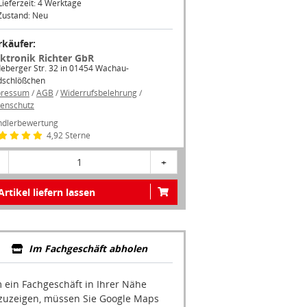
Zustand: Neu
rkäufer:
ektronik Richter GbR
eberger Str. 32 in 01454 Wachau-
dschlößchen
pressum
/
AGB
/
Widerrufsbelehrung
/
enschutz
dlerbewertung
4,92 Sterne
1
+
Artikel liefern lassen
Im Fachgeschäft abholen
 ein Fachgeschäft in Ihrer Nähe
zuzeigen, müssen Sie Google Maps
ivieren.