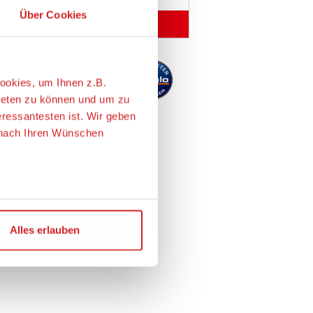
weitere Angebote anzeigen
ookies, um Ihnen z.B.
ieten zu können und um zu
eressantesten ist. Wir geben
e nach Ihren Wünschen
ie USA übertragen. Genaueres
Alles erlauben
m Angemessenheitsbeschluss
r personenbezogene Daten
chen Maßnahmen zur
en der EU auch bei der
damit widerrufen.