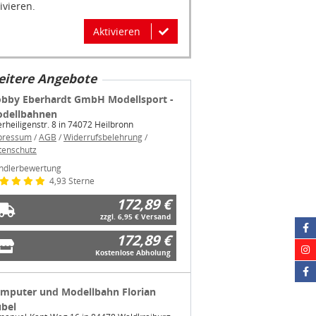
Aktivieren
itere Angebote
bby Eberhardt GmbH Modellsport -
dellbahnen
erheiligenstr. 8 in 74072 Heilbronn
pressum
/
AGB
/
Widerrufsbelehrung
/
tenschutz
ndlerbewertung
4,93 Sterne
172,89 €
zzgl. 6,95 € Versand
172,89 €
Kostenlose Abholung
mputer und Modellbahn Florian
bel
manuel-Kant-Weg 16 in 84478 Waldkraiburg
pressum
/
AGB
/
Widerrufsbelehrung
/