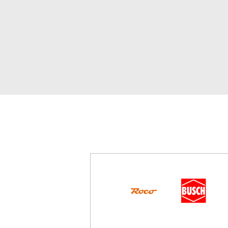
Item
1
of
6