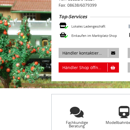
Fax: 08638/6079399
Top-Services
Lokales Ladengeschäft
Einkaufen im Marktplatz-Shop
Händler kontaktieren
Händler Shop öffnen
Fachkundige
Modellbahnb
Beratung