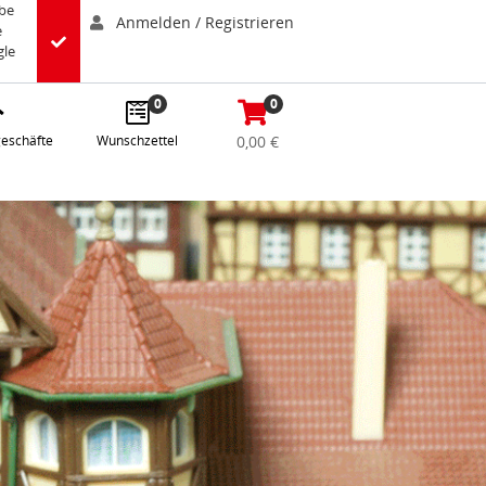
abe
Anmelden / Registrieren
e
gle
0
0
eschäfte
Wunschzettel
0,00 €