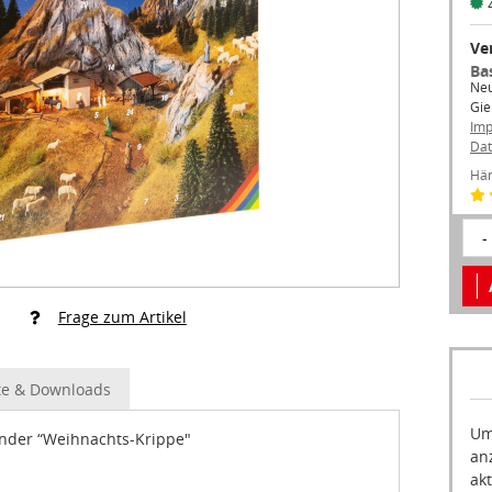
Ve
Ba
Neu
Gie
Im
Dat
Hän
-
Frage zum Artikel
e & Downloads
Um
nder “Weihnachts-Krippe"
an
akt