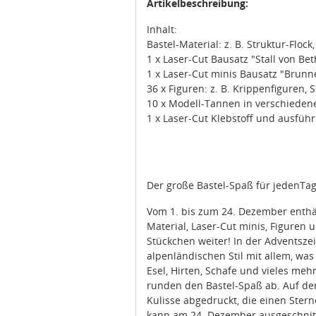
Artikelbeschreibung:
Inhalt:
Bastel-Material: z. B. Struktur-Floc
1 x Laser-Cut Bausatz "Stall von Be
1 x Laser-Cut minis Bausatz "Brunn
36 x Figuren: z. B. Krippenfiguren, 
10 x Modell-Tannen in verschieden
1 x Laser-Cut Klebstoff und ausführ
Der große Bastel-Spaß für jedenTag
Vom 1. bis zum 24. Dezember enthäl
Material, Laser-Cut minis, Figuren 
Stückchen weiter! In der Adventsze
alpenländischen Stil mit allem, was
Esel, Hirten, Schafe und vieles me
runden den Bastel-Spaß ab. Auf der
Kulisse abgedruckt, die einen Ster
kann am 24. Dezember ausgeschnitt