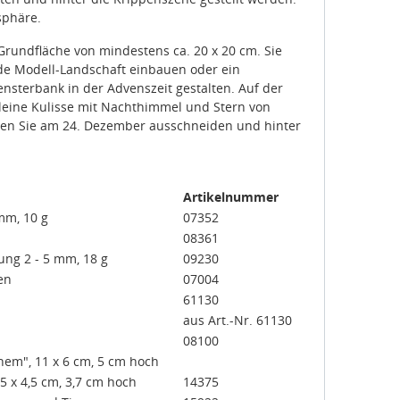
sphäre.
Grundfläche von mindestens ca. 20 x 20 cm. Sie
e Modell-Landschaft einbauen oder ein
ensterbank in der Advenszeit gestalten. Auf der
kleine Kulisse mit Nachthimmel und Stern von
nen Sie am 24. Dezember ausschneiden und hinter
Artikelnummer
 mm, 10 g
07352
08361
nung 2 - 5 mm, 18 g
09230
en
07004
61130
aus Art.-Nr. 61130
08100
ehem", 11 x 6 cm, 5 cm hoch
5 x 4,5 cm, 3,7 cm hoch
14375