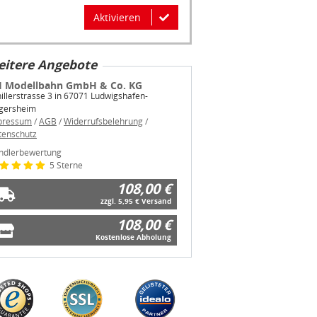
Aktivieren
itere Angebote
 Modellbahn GmbH & Co. KG
illerstrasse 3 in 67071 Ludwigshafen-
gersheim
pressum
/
AGB
/
Widerrufsbelehrung
/
tenschutz
ndlerbewertung
5 Sterne
108,00 €
zzgl. 5,95 € Versand
108,00 €
Kostenlose Abholung