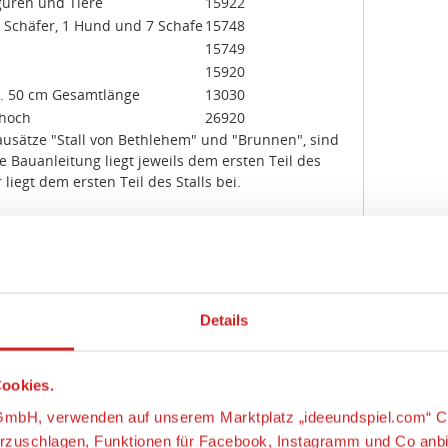
iguren und Tiere
15922
1 Schäfer, 1 Hund und 7 Schafe
15748
15749
15920
ca. 50 cm Gesamtlänge
13030
 hoch
26920
usätze "Stall von Bethlehem" und "Brunnen", sind
ie Bauanleitung liegt jeweils dem ersten Teil des
liegt dem ersten Teil des Stalls bei.
Jahre
87
Details
ookies.
mbH & Co. KG, Lindauer Straße 49, 88239
s-GmbH, verwenden auf unserem Marktplatz „ideeundspiel.com“ C
 im Allgäu, Deutschland, https://www.noch.de/,
och.de
orzuschlagen, Funktionen für Facebook, Instagramm und Co anb