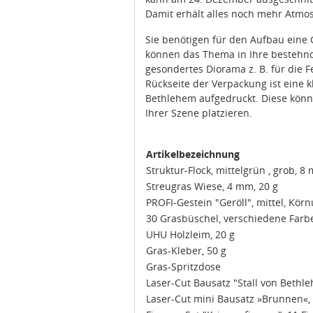
Damit erhält alles noch mehr Atmo
Sie benötigen für den Aufbau eine 
können das Thema in Ihre bestehnd
gesondertes Diorama z. B. für die F
Rückseite der Verpackung ist eine 
Bethlehem aufgedruckt. Diese kön
Ihrer Szene platzieren.
Artikelbezeichnung
Struktur-Flock, mittelgrün , grob, 8
Streugras Wiese, 4 mm, 20 g
PROFI-Gestein "Geröll", mittel, Kör
30 Grasbüschel, verschiedene Farb
UHU Holzleim, 20 g
Gras-Kleber, 50 g
Gras-Spritzdose
Laser-Cut Bausatz "Stall von Bethl
Laser-Cut mini Bausatz »Brunnen«, 