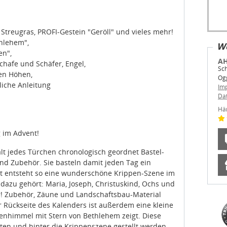
k, Streugras, PROFI-Gestein "Geröll" und vieles mehr!
thlehem",
We
en",
AH
Schafe und Schäfer, Engel,
Sch
en Höhen,
Og
liche Anleitung
Im
Da
Hä
 im Advent!
t jedes Türchen chronologisch geordnet Bastel-
und Zubehör. Sie basteln damit jeden Tag ein
it entsteht so eine wunderschöne Krippen-Szene im
 dazu gehört: Maria, Joseph, Christuskind, Ochs und
hr! Zubehör, Zäune und Landschaftsbau-Material
 Rückseite des Kalenders ist außerdem eine kleine
nenhimmel mit Stern von Bethlehem zeigt. Diese
en und hinter die Krippenszene gestellt werden.