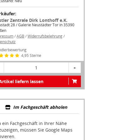
Zustand: Neu
rkäufer:
stler Zentrale Dirk Lonthoff e.K.
stadt 28 / Galerie Neustädter Tor in 35390
ßen
pressum
/
AGB
/
Widerrufsbelehrung
/
enschutz
dlerbewertung
4,95 Sterne
1
+
Artikel liefern lassen
Im Fachgeschäft abholen
 ein Fachgeschäft in Ihrer Nähe
zuzeigen, müssen Sie Google Maps
ivieren.