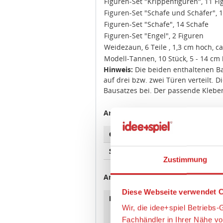
Figuren-Set "Krippenfiguren", 11 F
Figuren-Set "Schafe und Schäfer", 
Figuren-Set "Schafe", 14 Schafe
Figuren-Set "Engel", 2 Figuren
Weidezaun, 6 Teile , 1,3 cm hoch, 
Modell-Tannen, 10 Stück, 5 - 14 cm
Hinweis:
Die beiden enthaltenen Ba
auf drei bzw. zwei Türen verteilt. D
Bausatzes bei. Der passende Kleber 
Artikeleigenschaften:
Geeignetes Alter
Ab 14 
Spur
H0 / 1:
Zustimmung
Angaben zur Produktsicherheit:
Diese Webseite verwendet C
Hersteller:
NOCH G
Wir, die idee+spiel Betrieb
Wangen
info@n
Fachhändler in Ihrer Nähe v