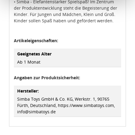
• Simba - Elefantenstarker Spielspaß! Im Zentrum
Schutzniveau für personenbezogene Daten bietet. Durch
der Produktentwicklung steht die Begeisterung der
die Verwendung von Standarddatenschutzklauseln in
Kinder. Für Jungen und Mädchen, Klein und Groß.
Verbindung mit zusätzlichen Maßnahmen zur Sicherung
Kinder sollen Spaß haben und gefördert werden.
eines angemessenen Schutzniveaus, garantieren wir,
dass die Datenschutzvorgaben der EU auch bei der
Verarbeitung von Daten in den USA eingehalten werden.
Artikeleigenschaften:
Geeignetes Alter
Sie können die Cookie-Einwilligung jederzeit links unten
auf Ihrem Bildschirm anpassen und damit widerrufen.
Ab 1 Monat
idee+spiel Betriebs-GmbH
Angaben zur Produktsicherheit:
Datenschutzbestimmungen
und
Impressum
Hersteller:
Simba Toys GmbH & Co. KG, Werkstr. 1, 90765
Fürth, Deutschland, https://www.simbatoys.com,
info@simbatoys.de