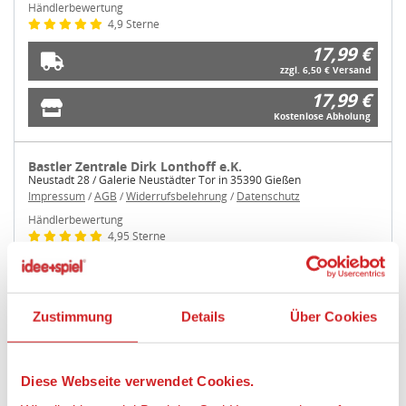
Händlerbewertung
4,9 Sterne
17,99 €
zzgl. 6,50 € Versand
17,99 €
Kostenlose Abholung
Bastler Zentrale Dirk Lonthoff e.K.
Neustadt 28 / Galerie Neustädter Tor in 35390 Gießen
Impressum
/
AGB
/
Widerrufsbelehrung
/
Datenschutz
Händlerbewertung
4,95 Sterne
17,99 €
zzgl. 6,99 € Versand
17,99 €
Zustimmung
Details
Über Cookies
Kostenlose Abholung
Diese Webseite verwendet Cookies.
weitere Angebote anzeigen