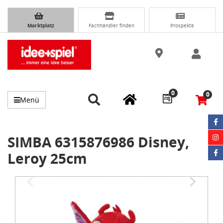
Marktplatz
Fachhändler finden
Prospekte
0
0
Menü
SIMBA 6315876986 Disney,
Leroy 25cm
Item
1
of
8