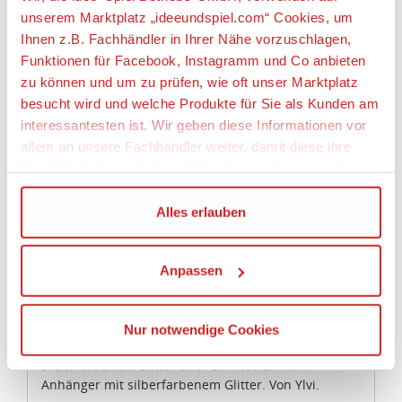
unserem Marktplatz „ideeundspiel.com“ Cookies, um
Ihnen z.B. Fachhändler in Ihrer Nähe vorzuschlagen,
Funktionen für Facebook, Instagramm und Co anbieten
zu können und um zu prüfen, wie oft unser Marktplatz
Artikeldetails
besucht wird und welche Produkte für Sie als Kunden am
interessantesten ist. Wir geben diese Informationen vor
DEPESCHE 0014084 Ylvi Kette Einhorn Glitzer - 2fach
allem an unsere Fachhändler weiter, damit diese ihre
sortiert
Produktpalette nach Ihren Wünschen optimieren können.
Artikelbeschreibung:
Wir verwenden den Google Tag Manager um weitere
Alles erlauben
Dienste einzubinden.
Lieferumfang: 1 x zufällig ausgewählte Ylvi Kette
Einhorn Glitzer. Eine Vorauswahl ist leider nicht
Anpassen
möglich.
Wenn Sie auf „Alles erlauben“, klicken, werden ein Teil
Ihrer personenbezogener Daten in die USA übertragen.
Traumhaft schöner Schmuck für Einhorn-Fans: An
Genaueres finden Sie in unserer Datenschutzerklärung.
den silberfarbenen Ketten (ca. 40 cm lang) hängt
Nur notwendige Cookies
Die USA ist ein Drittland, dass nicht von einem
entweder ein lila Einhorn-Anhänger mit
Angemessenheitsbeschluss der Europäischen
silberfarbenem Glitter oder ein rosa Einhorn-
Kommission erfasst wird, und daher kein angemessenes
Anhänger mit silberfarbenem Glitter. Von Ylvi.