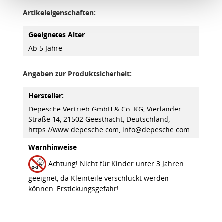
Schutzniveau für personenbezogene Daten bietet. Durch
Artikeleigenschaften:
die Verwendung von Standarddatenschutzklauseln in
Verbindung mit zusätzlichen Maßnahmen zur Sicherung
Geeignetes Alter
eines angemessenen Schutzniveaus, garantieren wir,
Ab 5 Jahre
dass die Datenschutzvorgaben der EU auch bei der
Verarbeitung von Daten in den USA eingehalten werden.
Angaben zur Produktsicherheit:
Sie können die Cookie-Einwilligung jederzeit links unten
Hersteller:
auf Ihrem Bildschirm anpassen und damit widerrufen.
Depesche Vertrieb GmbH & Co. KG, Vierlander
Straße 14, 21502 Geesthacht, Deutschland,
idee+spiel Betriebs-GmbH
https://www.depesche.com, info@depesche.com
Datenschutzbestimmungen
und
Impressum
Warnhinweise
Achtung! Nicht für Kinder unter 3 Jahren
geeignet, da Kleinteile verschluckt werden
können. Erstickungsgefahr!