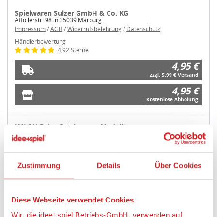
Spielwaren Sulzer GmbH & Co. KG
Afföllerstr. 98 in 35039 Marburg
Impressum
/
AGB
/
Widerrufsbelehrung
/
Datenschutz
Händlerbewertung
4,92 Sterne
4,95 €
zzgl. 5,99 € Versand
4,95 €
Kostenlose Abholung
IMLAU 2play Spielwaren+Modellbau
Langberger Weg 4 in 24941 Flensburg
Impressum
/
AGB
/
Widerrufsbelehrung
/
Datenschutz
Händlerbewertung
4,92 Sterne
Zustimmung
Details
Über Cookies
4,95 €
zzgl. 7,95 € Versand
Diese Webseite verwendet Cookies.
4,95 €
Kostenlose Abholung
Wir, die idee+spiel Betriebs-GmbH, verwenden auf