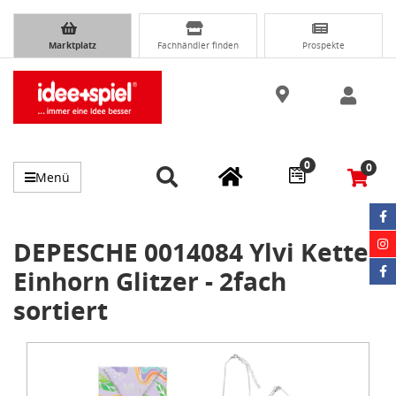
Marktplatz
Fachhändler finden
Prospekte
0
0
Menü
DEPESCHE 0014084 Ylvi Kette
Einhorn Glitzer - 2fach
sortiert
Item
1