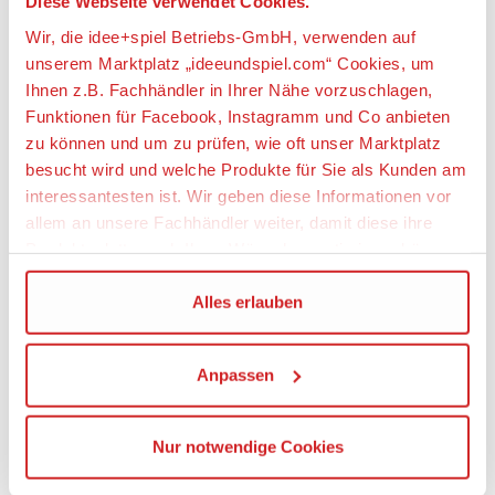
Diese Webseite verwendet Cookies.
Wir, die idee+spiel Betriebs-GmbH, verwenden auf
weitere Angebote anzeigen
unserem Marktplatz „ideeundspiel.com“ Cookies, um
Ihnen z.B. Fachhändler in Ihrer Nähe vorzuschlagen,
Funktionen für Facebook, Instagramm und Co anbieten
zu können und um zu prüfen, wie oft unser Marktplatz
Artikeldetails
besucht wird und welche Produkte für Sie als Kunden am
interessantesten ist. Wir geben diese Informationen vor
idee+spiel 721-20209 VIVA SPoRT Dartboard Bristle
allem an unsere Fachhändler weiter, damit diese ihre
EXPERTE
Produktpalette nach Ihren Wünschen optimieren können.
Artikelbeschreibung:
Wir verwenden den Google Tag Manager um weitere
Alles erlauben
Dienste einzubinden.
Original englisches Turnier-Dartboard von bester
Qualität, wie bei PDC-Turnieren verwendet. 30%
Anpassen
dünnere Spinne als durchschnittliche Boards.
Wenn Sie auf „Alles erlauben“, klicken, werden ein Teil
Wiederschließende Borsten.
Ihrer personenbezogener Daten in die USA übertragen.
Genaueres finden Sie in unserer Datenschutzerklärung.
Nur notwendige Cookies
Die USA ist ein Drittland, dass nicht von einem
Original englisches Turnier-Dartboard, wie bei
PDC-Turnieren verwendet
Angemessenheitsbeschluss der Europäischen