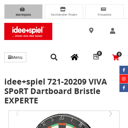
Marktplatz
Fachhändler finden
Prospekte
0
0
Menü
idee+spiel 721-20209 VIVA
SPoRT Dartboard Bristle
EXPERTE
Item
1