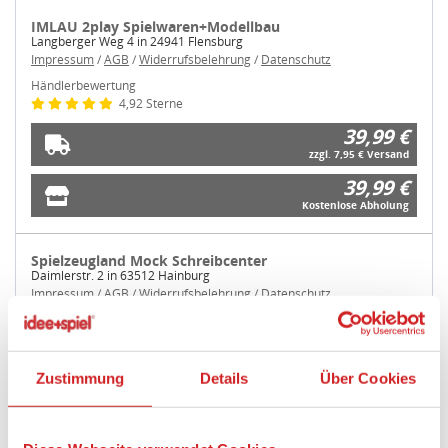
IMLAU 2play Spielwaren+Modellbau
Langberger Weg 4 in 24941 Flensburg
Impressum
/
AGB
/
Widerrufsbelehrung
/
Datenschutz
Händlerbewertung
4,92 Sterne
39,99 €
zzgl. 7,95 € Versand
39,99 €
Kostenlose Abholung
Spielzeugland Mock Schreibcenter
Daimlerstr. 2 in 63512 Hainburg
Impressum
/
AGB
/
Widerrufsbelehrung
/
Datenschutz
Händlerbewertung
4,92 Sterne
39,99 €
Zustimmung
Details
Über Cookies
zzgl. 6,50 € Versand
39,99 €
Kostenlose Abholung