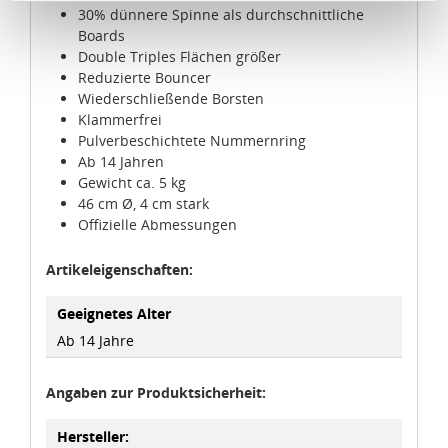
30% dünnere Spinne als durchschnittliche
Kommission erfasst wird, und daher kein angemessenes
Boards
Schutzniveau für personenbezogene Daten bietet. Durch
Double Triples Flächen größer
die Verwendung von Standarddatenschutzklauseln in
Reduzierte Bouncer
Verbindung mit zusätzlichen Maßnahmen zur Sicherung
Wiederschließende Borsten
eines angemessenen Schutzniveaus, garantieren wir,
Klammerfrei
dass die Datenschutzvorgaben der EU auch bei der
Pulverbeschichtete Nummernring
Ab 14 Jahren
Verarbeitung von Daten in den USA eingehalten werden.
Gewicht ca. 5 kg
46 cm Ø, 4 cm stark
Sie können die Cookie-Einwilligung jederzeit links unten
Offizielle Abmessungen
auf Ihrem Bildschirm anpassen und damit widerrufen.
Artikeleigenschaften:
idee+spiel Betriebs-GmbH
Datenschutzbestimmungen
und
Impressum
Geeignetes Alter
Ab 14 Jahre
Angaben zur Produktsicherheit:
Hersteller: