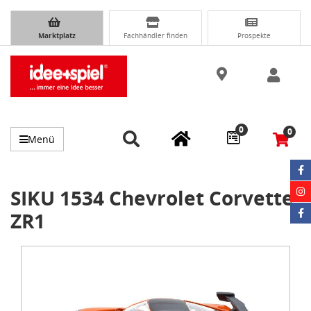
Marktplatz
Fachhändler finden
Prospekte
0
0
Menü
SIKU 1534 Chevrolet Corvette
ZR1
Item
1
of
1