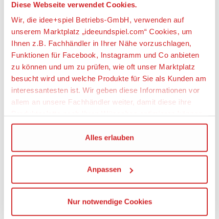
Diese Webseite verwendet Cookies.
weitere Angebote anzeigen
Wir, die idee+spiel Betriebs-GmbH, verwenden auf
unserem Marktplatz „ideeundspiel.com“ Cookies, um
Ihnen z.B. Fachhändler in Ihrer Nähe vorzuschlagen,
Artikeldetails
Funktionen für Facebook, Instagramm und Co anbieten
zu können und um zu prüfen, wie oft unser Marktplatz
SIKU 1534 Chevrolet Corvette ZR1
besucht wird und welche Produkte für Sie als Kunden am
interessantesten ist. Wir geben diese Informationen vor
Artikelbeschreibung:
allem an unsere Fachhändler weiter, damit diese ihre
Produktpalette nach Ihren Wünschen optimieren können.
Muscle-Car mit Wow-Effekt
Wir verwenden den Google Tag Manager um weitere
Alles erlauben
Der 6,2-Liter-V8 der Chevrolet Corvette ZR1 wuchtet
Dienste einzubinden.
766 PS auf die Hinterachse. Das Ergebnis: 969
Newtonmeter Drehmoment und beim
Anpassen
Beschleunigen schwarze Striche auf der Straße -
Wenn Sie auf „Alles erlauben“, klicken, werden ein Teil
auch mit den Sportfelgen mit Reifen aus
Ihrer personenbezogener Daten in die USA übertragen.
gummiertem Material. Erst bei Tempo 342 endet der
Genaueres finden Sie in unserer Datenschutzerklärung.
Nur notwendige Cookies
Vortrieb des legendären amerikanisches Muscle-
Die USA ist ein Drittland, dass nicht von einem
Cars. siku lackiert das Spitzenmodell der Baureihe