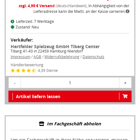
zzgl. 4,99 € Versand
(deutschlandweit),
In Abhängigkeit von der
Lieferadresse kann die MwSt. an der Kasse variieren.
Lieferzeit: 7 Werktage
Zustand: Neu
Verkäufer:
Hartfelder Spielzeug GmbH Tibarg Center
Tibarg 41-43 in 22459 Hamburg-Niendorf
Impressum
/
AGB
/
Widerrufsbelehrung
/
Datenschutz
Händlerbewertung
4,39 Sterne
-
1
+
Artikel liefern lassen
Im Fachgeschäft abholen
Um ein Fachgeschäft in Ihrer Nähe anzuzeigen, müssen