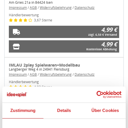
Am Gries 21a in 84424 Isen
Impressum
/
AGB
/
Widerrufsbelehrung
/
Datenschutz
Händlerbewertung
3,67 Sterne
4,99 €
zzgl. 6,50 € Versand
4,99 €
Kostenlose Abholung
IMLAU 2play Spielwaren+Modellbau
Langberger Weg 4 in 24941 Flensburg
Impressum
/
AGB
/
Widerrufsbelehrung
/
Datenschutz
Händlerbewertung
4,92 Sterne
4,99 €
zzgl. 7,95 € Versand
4,99 €
Zustimmung
Details
Über Cookies
Kostenlose Abholung