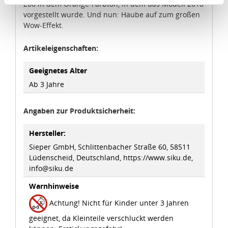
Angemessenheitsbeschluss der Europäischen
Z06 in dem Orange-Farbton, in dem das Modell 2018
Kommission erfasst wird, und daher kein angemessenes
vorgestellt wurde. Und nun: Haube auf zum großen
Schutzniveau für personenbezogene Daten bietet. Durch
Wow-Effekt.
die Verwendung von Standarddatenschutzklauseln in
Artikeleigenschaften:
Verbindung mit zusätzlichen Maßnahmen zur Sicherung
eines angemessenen Schutzniveaus, garantieren wir,
Geeignetes Alter
dass die Datenschutzvorgaben der EU auch bei der
Ab 3 Jahre
Verarbeitung von Daten in den USA eingehalten werden.
Sie können die Cookie-Einwilligung jederzeit links unten
Angaben zur Produktsicherheit:
auf Ihrem Bildschirm anpassen und damit widerrufen.
Hersteller:
Sieper GmbH, Schlittenbacher Straße 60, 58511
idee+spiel Betriebs-GmbH
Lüdenscheid, Deutschland, https://www.siku.de,
Datenschutzbestimmungen
und
Impressum
info@siku.de
Warnhinweise
Achtung! Nicht für Kinder unter 3 Jahren
geeignet, da Kleinteile verschluckt werden