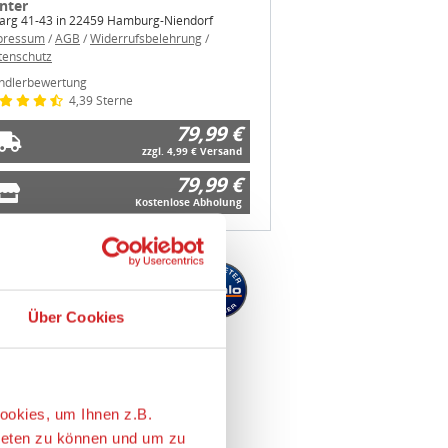
tenschutz
ndlerbewertung
4,39 Sterne
79,99 €
zzgl. 4,99 € Versand
79,99 €
Kostenlose Abholung
Über Cookies
ookies, um Ihnen z.B.
ieten zu können und um zu
eressantesten ist. Wir geben
e nach Ihren Wünschen