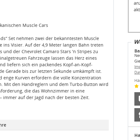
kanischen Muscle Cars
ends“ Set nehmen zwei der bekanntesten Muscle
We
 ins Visier. Auf der 4,9 Meter langen Bahn treten
Ba
es und der Chevrolet Camaro Stars 'n Stripes zu
Neu
inalgetreuen Fahrzeuge lassen das Herz eines
Gi
d liefern sich ein packendes Kopf-an-Kopf-
Im
de Gerade bis zur letzten Sekunde umkämpft ist.
Da
 enge Kurven erfordern die volle Konzentration
Hä
ten. Mit den Handreglern und dem Turbo-Button wird
usforderung, die das Wohnzimmer in eine
 immer auf der Jagd nach der besten Zeit.
hre
Ha
Ce
Ti
Im