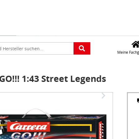
Für die Standorteing
verwenden wir Googl
Maps. Wollen Sie Goo
platz
Maps aktivieren?
e
Meine Fachg
O!!! 1:43 Street Legends