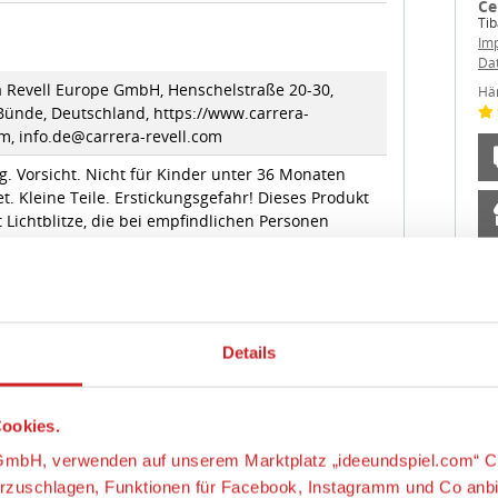
Da
a Revell Europe GmbH, Henschelstraße 20-30,
Hä
Bünde, Deutschland, https://www.carrera-
m, info.de@carrera-revell.com
. Vorsicht. Nicht für Kinder unter 36 Monaten
t. Kleine Teile. Erstickungsgefahr! Dieses Produkt
 Lichtblitze, die bei empfindlichen Personen
sie auslösen können. Nur für den häuslichen
ch (Haus und Garten). Benutzung unter Aufsicht
Details
wachsenen. Die Verpackung muss aufbewahrt
 da sie wichtige Informationen enthält. Farbliche
chnische Änderungen bleiben vorbehalten.
ookies.
g: Funktionsbedingte Klemmgefahr. Dieses
s-GmbH, verwenden auf unserem Marktplatz „ideeundspiel.com“ C
 enthält (einen) kleine(n) Magnet(e). Verschluckte
orzuschlagen, Funktionen für Facebook, Instagramm und Co anb
e können sich im Darm gegenseitig anziehen und
e Verletzungen verursachen. Ziehen Sie sofort
latz besucht wird und welche Produkte für Sie als Kunden am int
rzt zu Rate, wenn (ein) Magnet(e) verschluckt wird
m an unsere Fachhändler weiter, damit diese ihre Produktpalett
n).
ag Manager um weitere Dienste einzubinden.