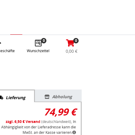
abe
Anmelden / Registrieren
e
gle
0
0
eschäfte
Wunschzettel
0,00 €
Abholung
Lieferung
74,99 €
zzgl. 6,50 € Versand
(deutschlandweit),
In
Abhängigkeit von der Lieferadresse kann die
MwSt. an der Kasse variieren.
Lieferzeit: 3 Werktage