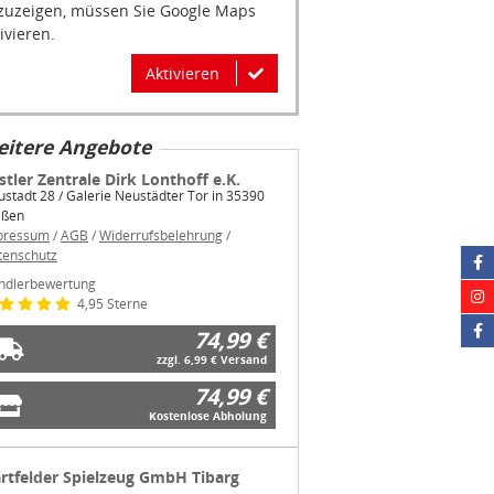
Aktivieren
itere Angebote
stler Zentrale Dirk Lonthoff e.K.
stadt 28 / Galerie Neustädter Tor in 35390
eßen
pressum
/
AGB
/
Widerrufsbelehrung
/
tenschutz
ndlerbewertung
4,95 Sterne
74,99 €
zzgl. 6,99 € Versand
74,99 €
Kostenlose Abholung
rtfelder Spielzeug GmbH Tibarg
nter
barg 41-43 in 22459 Hamburg-Niendorf
pressum
/
AGB
/
Widerrufsbelehrung
/