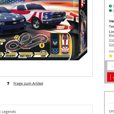
Ve
Te
Li
Bla
Im
Dat
Hän
-
Frage zum Artikel
Um
t Legends
an
akt