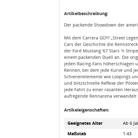
Artikelbeschreibung:
Der packende Showdown der ameri
Mit dem Carrera GO!!! „Street Leg
Cars der Geschichte die Rennstrecke
der Ford Mustang ’67 Stars 'n Strip
einem packenden Duell an. Die orig
jeden Racing-Fans höherschlagen un
Rennen, bei dem jede Kurve und je
Schienenelemente wie Loopings und
und blitzschnelle Reflexe der Pilo
jede Fahrt zu einer rasanten Hera
aufregende Rennarena verwandelt –
Artikeleigenschaften:
Geeignetes Alter
Ab 6 Ja
Maßstab
1:43
Angaben zur Produktsicherheit: