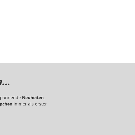
..
r spannende
Neuheiten
,
pchen
immer als erster