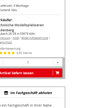
Zustand: Neu
rkäufer:
chnische Modellspielwaren
ndenberg
ubach 26-28 in 50676 Köln
pressum
/
AGB
/
Widerrufsbelehrung
/
enschutz
dlerbewertung
4,95 Sterne
1
+
Artikel liefern lassen
Im Fachgeschäft abholen
 ein Fachgeschäft in Ihrer Nähe
zuzeigen, müssen Sie Google Maps
ivieren.