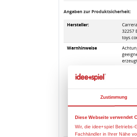
Hersteller:
Carrer
32257 
toys.co
Warnhinweise
Achtung
geeigne
erzeugt
Epilep
Gebrau
Zustimmung
von Er
werden,
und te
Diese Webseite verwendet C
Achtun
Wir, die idee+spiel Betrieb
Produkt
Fachhändler in Ihrer Nähe v
Magnet
schwer
prüfen, wie oft unser Marktp
einen A
diese Informationen vor alle
(werde
optimieren können.
Wir verwenden den Google T