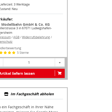
Lieferzeit: 3 Werktage
Zustand: Neu
rkäufer:
 Modellbahn GmbH & Co. KG
illerstrasse 3 in 67071 Ludwigshafen-
gersheim
pressum
/
AGB
/
Widerrufsbelehrung
/
enschutz
dlerbewertung
5 Sterne
1
+
Artikel liefern lassen
Im Fachgeschäft abholen
 ein Fachgeschäft in Ihrer Nähe
zuzeigen, müssen Sie Google Maps