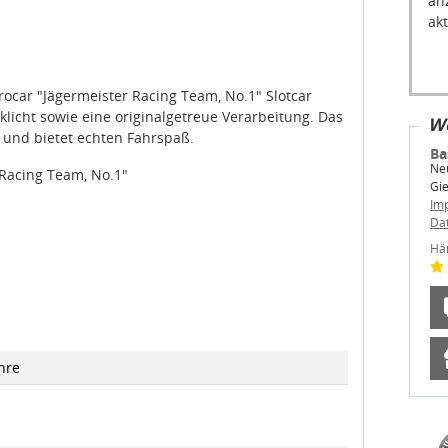
akt
ar "Jägermeister Racing Team, No.1" Slotcar
klicht sowie eine originalgetreue Verarbeitung. Das
We
r und bietet echten Fahrspaß.
Ba
Neu
Racing Team, No.1"
Gi
Im
Da
Hä
hre