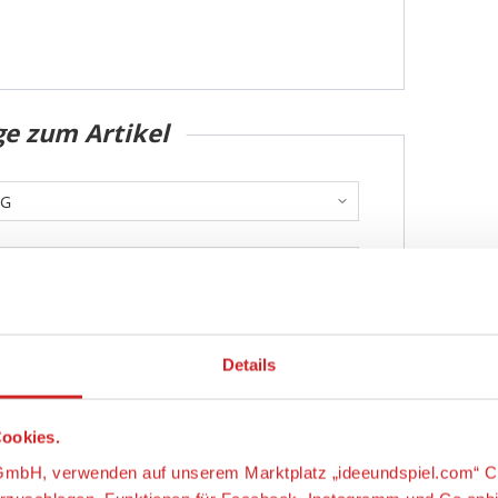
ge zum Artikel
Details
ookies.
s-GmbH, verwenden auf unserem Marktplatz „ideeundspiel.com“ C
Abschicken
orzuschlagen, Funktionen für Facebook, Instagramm und Co anb