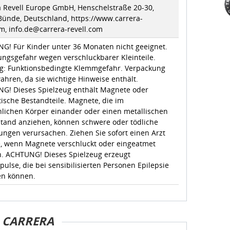
a Revell Europe GmbH, Henschelstraße 20-30,
Bünde, Deutschland, https://www.carrera-
m, info.de@carrera-revell.com
G! Für Kinder unter 36 Monaten nicht geeignet.
ungsgefahr wegen verschluckbarer Kleinteile.
g: Funktionsbedingte Klemmgefahr. Verpackung
hren, da sie wichtige Hinweise enthält.
G! Dieses Spielzeug enthält Magnete oder
ische Bestandteile. Magnete, die im
lichen Körper einander oder einen metallischen
tand anziehen, können schwere oder tödliche
ungen verursachen. Ziehen Sie sofort einen Arzt
e, wenn Magnete verschluckt oder eingeatmet
. ACHTUNG! Dieses Spielzeug erzeugt
pulse, die bei sensibilisierten Personen Epilepsie
en können.
CARRERA