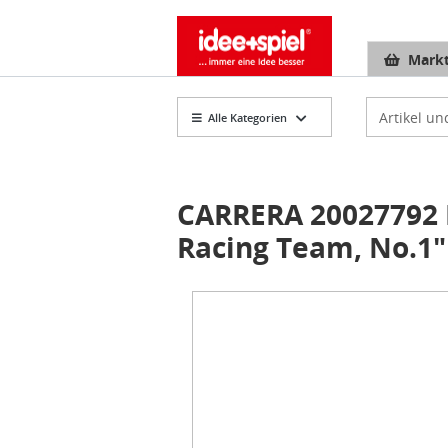
Markt
Artikelsuch
Alle Kategorien
CARRERA 20027792 
Racing Team, No.1"
Item
1
of
1