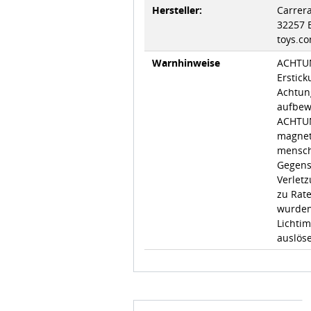
Hersteller:
Carrer
32257 
toys.co
Warnhinweise
ACHTUN
Erstick
Achtun
aufbewa
ACHTUN
magnet
mensch
Gegens
Verletz
zu Rat
wurden
Lichtim
auslös