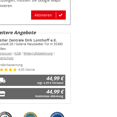
ivieren.
Aktivieren
itere Angebote
stler Zentrale Dirk Lonthoff e.K.
stadt 28 / Galerie Neustädter Tor in 35390
eßen
pressum
/
AGB
/
Widerrufsbelehrung
/
tenschutz
ndlerbewertung
4,95 Sterne
44,99 €
zzgl. 6,99 € Versand
44,99 €
Kostenlose Abholung