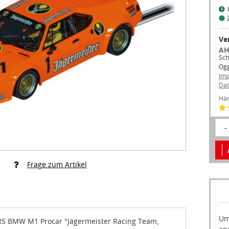
Ve
AH
Sch
Og
Im
Dat
Hän
-
Frage zum Artikel
Um
 BMW M1 Procar "Jägermeister Racing Team,
an