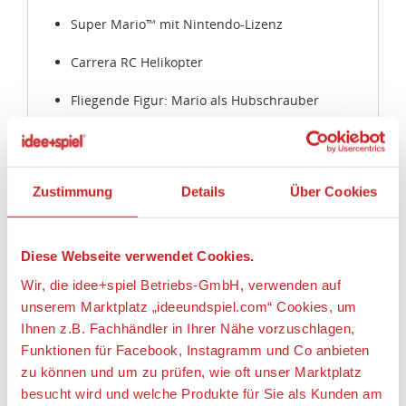
Super Mario™ mit Nintendo-Lizenz
Carrera RC Helikopter
Fliegende Figur: Mario als Hubschrauber
Länge: 10,4 cm
Ab 8 Jahren
Zustimmung
Details
Über Cookies
Mit Mario auf Höhenflug
Diese Webseite verwendet Cookies.
Wir, die idee+spiel Betriebs-GmbH, verwenden auf
Super Mario™ holte sein Cape zum ersten Mal in
dem Videospielklassiker Super Mario World™ hervor.
unserem Marktplatz „ideeundspiel.com“ Cookies, um
Mit seinem gelben Cape kann Mario nicht nur lange
Ihnen z.B. Fachhändler in Ihrer Nähe vorzuschlagen,
durch die Luft gleiten, sondern auch Feinde
Funktionen für Facebook, Instagramm und Co anbieten
angreifen, in dem er seinen Umhang herumwirbelt.
zu können und um zu prüfen, wie oft unser Marktplatz
Jetzt hebt der beliebte Klempner auch bei Dir
besucht wird und welche Produkte für Sie als Kunden am
zuhause ab!