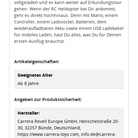
vollgeladen und es kann weiter auf Erkundungstour
gehen. Wenn der RC Helikopter bei Dir ankommt,
Sie können die Cookie-Einwilligung jederzeit links unten
geht es direkt hochhinaus. Denn mit Mario, einem
auf Ihrem Bildschirm anpassen und damit widerrufen.
Controller, einem Ladesockel, Batterien, dem
wiederaufladbaren Akku sowie einem USB Ladekabel
für mobiles Laden, hast Du alles, was Du für Deinen
idee+spiel Betriebs-GmbH
ersten Ausflug brauchst.
Datenschutzbestimmungen
und
Impressum
Artikeleigenschaften:
Geeignetes Alter
Ab 8 Jahre
Angaben zur Produktsicherheit:
Hersteller:
Carrera Revell Europe GmbH, Henschelstraße 20-
30, 32257 Bünde, Deutschland,
https://www.carrera-toys.com, info.de@carrera-