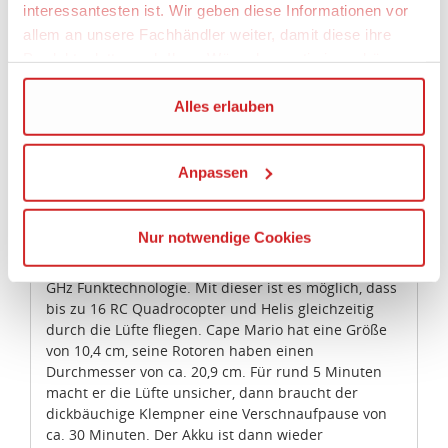
interessantesten ist. Wir geben diese Informationen vor
allem an unsere Fachhändler weiter, damit diese ihre
Ausflüge der besonderen Art
Produktpalette nach Ihren Wünschen optimieren können.
Mario fliegt mit befestigten Rotoren am Rücken
Wir verwenden den Google Tag Manager um weitere
Alles erlauben
durch Dein Kinderzimmer. Der Videospielheld wirkt
Dienste einzubinden.
durch seine originale Nintendo-Lizenz fast so, als
hätte er sich von seinem letzten Abenteuer direkt
Anpassen
Wenn Sie auf „Alles erlauben“, klicken, werden ein Teil
auf den Weg zu Dir gemacht. Dank des Gyro-Systems
Ihrer personenbezogener Daten in die USA übertragen.
und der koaxialen Rotorsteuerung ist Dir ein stabiler
Flugspaß garantiert. Mario lässt sich also auch
Genaueres finden Sie in unserer Datenschutzerklärung.
Nur notwendige Cookies
perfekt von kleinen Piloten steuern. Die Steuerung
Die USA ist ein Drittland, dass nicht von einem
ist außerdem stufenlos und erfolgt über eine 2,4
Angemessenheitsbeschluss der Europäischen
GHz Funktechnologie. Mit dieser ist es möglich, dass
Kommission erfasst wird, und daher kein angemessenes
bis zu 16 RC Quadrocopter und Helis gleichzeitig
Schutzniveau für personenbezogene Daten bietet. Durch
durch die Lüfte fliegen. Cape Mario hat eine Größe
die Verwendung von Standarddatenschutzklauseln in
von 10,4 cm, seine Rotoren haben einen
Verbindung mit zusätzlichen Maßnahmen zur Sicherung
Durchmesser von ca. 20,9 cm. Für rund 5 Minuten
macht er die Lüfte unsicher, dann braucht der
eines angemessenen Schutzniveaus, garantieren wir,
dickbäuchige Klempner eine Verschnaufpause von
dass die Datenschutzvorgaben der EU auch bei der
ca. 30 Minuten. Der Akku ist dann wieder
Verarbeitung von Daten in den USA eingehalten werden.