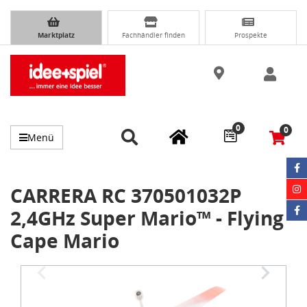
Marktplatz
Fachhändler finden
Prospekte
0
0
Menü
CARRERA RC 370501032P
2,4GHz Super Mario™ - Flying
Cape Mario
Item
1