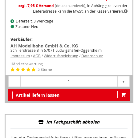
zzgl. 7,95 € Versand
(deutschlandweit),
In Abhängigkeit von der
Lieferadresse kann die MwSt. an der Kasse variieren.
Lieferzeit: 3 Werktage
Zustand: Neu
Verkäufer:
AH Modellbahn GmbH & Co. KG
Schillerstrasse 3 in 67071 Ludwigshafen-Oggersheim
Impressum
/
AGB
/
Widerrufsbelehrung
/
Datenschutz
Händlerbewertung
5 Sterne
-
1
+
Artikel liefern lassen
Im Fachgeschäft abholen
Um ein Fachgeschäft in Ihrer Nähe anzuzeigen, müssen