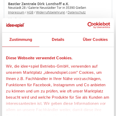
Bastler Zentrale Dirk Lonthoff e.K.
Neustadt 28 / Galerie Neustädter Tor in 35390 Gießen
Impressum
/
AGB
/
Widerrufsbelehrung
/
Datenschutz
Händlerbewertung
4,95 Sterne
34,95 €
zzgl. 6,99 € Versand
Zustimmung
Details
Über Cookies
34,95 €
Kostenlose Abholung
Diese Webseite verwendet Cookies.
Wir, die idee+spiel Betriebs-GmbH, verwenden auf
unserem Marktplatz „ideeundspiel.com“ Cookies, um
Ihnen z.B. Fachhändler in Ihrer Nähe vorzuschlagen,
Artikeldetails
Funktionen für Facebook, Instagramm und Co anbieten
BREKINA 99306 1:87 Set 1500 1960
zu können und um zu prüfen, wie oft unser Marktplatz
besucht wird und welche Produkte für Sie als Kunden am
interessantesten ist. Wir geben diese Informationen vor
Artikelbeschreibung:
allem an unsere Fachhändler weiter, damit diese ihre
Maßstab: 1:87
Produktpalette nach Ihren Wünschen optimieren können.