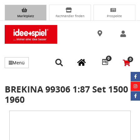
Marktplatz
Fachhändler finden
Prospekte
0
0
Menü
BREKINA 99306 1:87 Set 1500
1960
Item
1
of
1