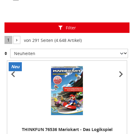
Filter
1
von 291 Seiten (4.648 Artikel)
Neu
Item
1
of
2
THINKFUN 76536 Mariokart - Das Logikspiel