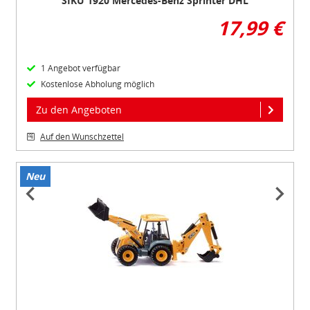
SIKU 1920 Mercedes-Benz Sprinter DHL
17,99 €
1 Angebot verfügbar
Kostenlose Abholung möglich
Zu den Angeboten
Auf den Wunschzettel
Neu
Item
1
of
3