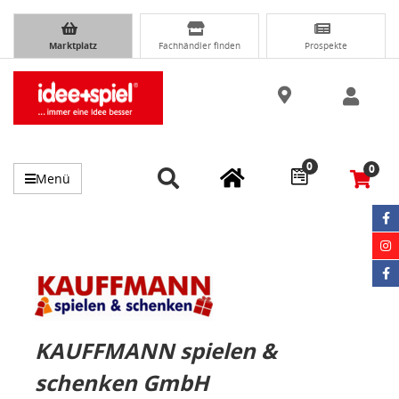
Marktplatz
Fachhändler finden
Prospekte
0
0
Menü
KAUFFMANN spielen &
schenken GmbH