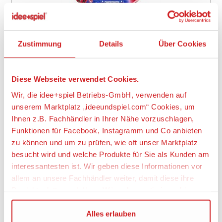
Zustimmung
Details
Über Cookies
SIKU 1689 Transporthubschrauber
8,99 €
Diese Webseite verwendet Cookies.
Wir, die idee+spiel Betriebs-GmbH, verwenden auf
1 Angebot verfügbar
unserem Marktplatz „ideeundspiel.com“ Cookies, um
Kostenlose Abholung möglich
Ihnen z.B. Fachhändler in Ihrer Nähe vorzuschlagen,
Funktionen für Facebook, Instagramm und Co anbieten
Zu den Angeboten
zu können und um zu prüfen, wie oft unser Marktplatz
besucht wird und welche Produkte für Sie als Kunden am
Auf den Wunschzettel
interessantesten ist. Wir geben diese Informationen vor
allem an unsere Fachhändler weiter, damit diese ihre
Neu
Item
Produktpalette nach Ihren Wünschen optimieren können.
1
of
Wir verwenden den Google Tag Manager um weitere
Alles erlauben
1