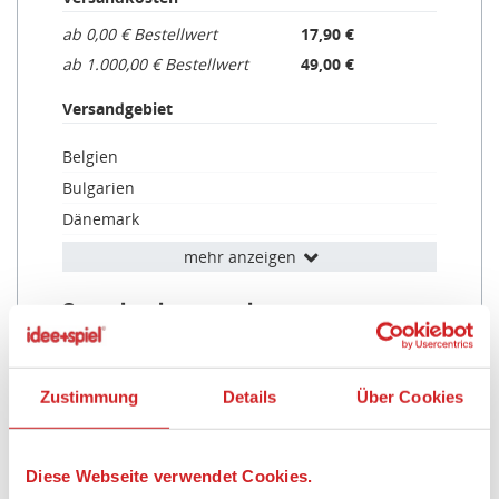
ab 0,00 € Bestellwert
17,90 €
ab 1.000,00 € Bestellwert
49,00 €
Versandgebiet
Belgien
Bulgarien
Dänemark
Estland
mehr anzeigen
Finnland
Standardversand
Frankreich
Griechenland
Versandkosten
Irland
ab 0,00 € Bestellwert
6,90 €
Zustimmung
Details
Über Cookies
Italien
Versandgebiet
Kroatien
Lettland
Diese Webseite verwendet Cookies.
Deutschland