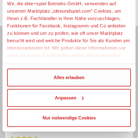
Litauen
Wir, die idee+spiel Betriebs-GmbH, verwenden auf
Luxemburg
unserem Marktplatz „ideeundspiel.com“ Cookies, um
Malta
Ihnen z.B. Fachhändler in Ihrer Nähe vorzuschlagen,
Funktionen für Facebook, Instagramm und Co anbieten
Niederlande
zu können und um zu prüfen, wie oft unser Marktplatz
Polen
Händlerbewertungen
besucht wird und welche Produkte für Sie als Kunden am
Portugal
interessantesten ist. Wir geben diese Informationen vor
161 Bewertungen, Händlerbewertung:
4,96 von
Rumänien
5 Sternen
allem an unsere Fachhändler weiter, damit diese ihre
Schweden
Produktpalette nach Ihren Wünschen optimieren können.
Slowakei
Rolf Gansser
Wir verwenden den Google Tag Manager um weitere
Alles erlauben
Slowenien
Dienstag 09.05.2023
Verifizierter Kauf
Dienste einzubinden.
Spanien
Tschechien
Anpassen
Wenn Sie auf „Alles erlauben“, klicken, werden ein Teil
Alles bestens. Gerne wieder.
Ungarn
Ihrer personenbezogener Daten in die USA übertragen.
Zypern
Genaueres finden Sie in unserer Datenschutzerklärung.
Nur notwendige Cookies
Jochen Franze
Die USA ist ein Drittland, dass nicht von einem
Donnerstag 06.04.2023
Verifizierter Kauf
Angemessenheitsbeschluss der Europäischen
Kommission erfasst wird, und daher kein angemessenes