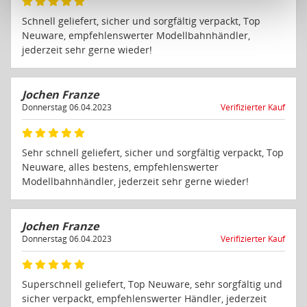
Schutzniveau für personenbezogene Daten bietet. Durch
Schnell geliefert, sicher und sorgfältig verpackt, Top
die Verwendung von Standarddatenschutzklauseln in
Neuware, empfehlenswerter Modellbahnhändler,
Verbindung mit zusätzlichen Maßnahmen zur Sicherung
jederzeit sehr gerne wieder!
eines angemessenen Schutzniveaus, garantieren wir,
dass die Datenschutzvorgaben der EU auch bei der
Jochen Franze
Verarbeitung von Daten in den USA eingehalten werden.
Donnerstag 06.04.2023
Verifizierter Kauf
Sie können die Cookie-Einwilligung jederzeit links unten
auf Ihrem Bildschirm anpassen und damit widerrufen.
Sehr schnell geliefert, sicher und sorgfältig verpackt, Top
Neuware, alles bestens, empfehlenswerter
idee+spiel Betriebs-GmbH
Modellbahnhändler, jederzeit sehr gerne wieder!
Datenschutzbestimmungen
und
Impressum
Jochen Franze
Donnerstag 06.04.2023
Verifizierter Kauf
Superschnell geliefert, Top Neuware, sehr sorgfältig und
sicher verpackt, empfehlenswerter Händler, jederzeit