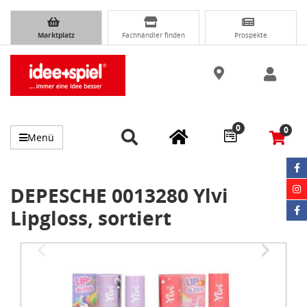
Marktplatz
Fachhändler finden
Prospekte
0
0
Menü
DEPESCHE 0013280 Ylvi
Lipgloss, sortiert
Item
1
of
3