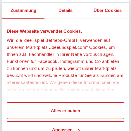
Zustimmung
Details
Über Cookies
Artikeleigenschaften:
Geeignetes Alter
Diese Webseite verwendet Cookies.
Ab 5 Jahre
Wir, die idee+spiel Betriebs-GmbH, verwenden auf
unserem Marktplatz „ideeundspiel.com“ Cookies, um
Angaben zur Produktsicherheit:
Ihnen z.B. Fachhändler in Ihrer Nähe vorzuschlagen,
Hersteller:
Funktionen für Facebook, Instagramm und Co anbieten
zu können und um zu prüfen, wie oft unser Marktplatz
Depesche Vertrieb GmbH & CO. KG, Vierlander
besucht wird und welche Produkte für Sie als Kunden am
Straße 14, 21502 Geesthacht, Deutschland,
https://www.depesche.com, info@depesche.com
interessantesten ist. Wir geben diese Informationen vor
allem an unsere Fachhändler weiter, damit diese ihre
Warnhinweise
Produktpalette nach Ihren Wünschen optimieren können.
Achtung! Nicht für Kinder unter 3 Jahren
geeignet, da Kleinteile verschluckt werden
Wir verwenden den Google Tag Manager um weitere
Alles erlauben
können. Erstickungsgefahr!
Dienste einzubinden.
Inhaltsstoffe
Anpassen