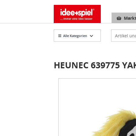
Markt
Artikelsuch
Alle Kategorien
HEUNEC 639775 YAK
Item
1
of
1