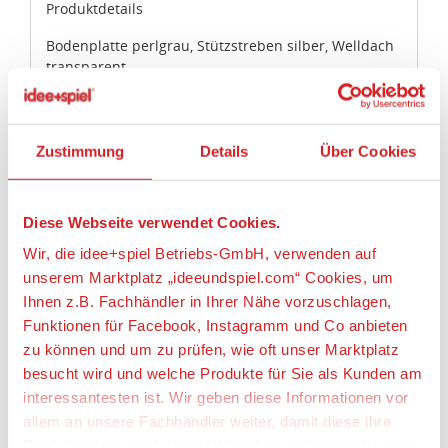
Produktdetails
Diese Webseite verwendet Cookies.
Wir, die idee+spiel Betriebs-GmbH, verwenden auf
Bodenplatte perlgrau, Stützstreben silber, Welldach
transparent.
unserem Marktplatz „ideeundspiel.com“ Cookies, um
Ihnen z.B. Fachhändler in Ihrer Nähe vorzuschlagen,
Artikeleigenschaften:
Funktionen für Facebook, Instagramm und Co anbieten
zu können und um zu prüfen, wie oft unser Marktplatz
Geeignetes Alter
besucht wird und welche Produkte für Sie als Kunden am
Ab 14 Jahre
interessantesten ist. Wir geben diese Informationen vor
allem an unsere Fachhändler weiter, damit diese ihre
Maßstab
Produktpalette nach Ihren Wünschen optimieren können.
1:87 / H0
Wir verwenden den Google Tag Manager um weitere
Alles erlauben
Angaben zur Produktsicherheit:
Dienste einzubinden.
Hersteller:
Anpassen
Wenn Sie auf „Alles erlauben“, klicken, werden ein Teil
Wiking-Modellbau GmbH & Co.KG,
Ihrer personenbezogener Daten in die USA übertragen.
Schlittenbacher Str. 60, 58511 Lüdenscheid,
Genaueres finden Sie in unserer Datenschutzerklärung.
Deutschland, https://www.wiking.de,
Nur notwendige Cookies
Die USA ist ein Drittland, dass nicht von einem
info@wiking.de
Angemessenheitsbeschluss der Europäischen