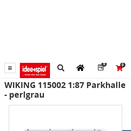
Marktplatz
Fachhändler finden
Prospekte
0
0
Menü
WIKING 115002 1:87 Parkhalle
- perlgrau
Item
1
of
1