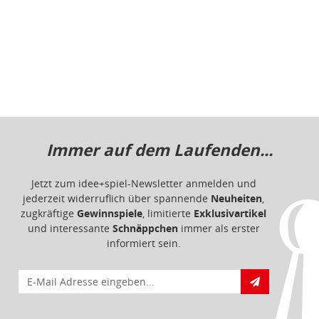
Jetzt zum idee+spiel-Newsletter anmelden und
jederzeit widerruflich über spannende
Neuheiten
,
zugkräftige
Gewinnspiele
, limitierte
Exklusivartikel
und interessante
Schnäppchen
immer als erster
informiert sein.
E-Mail für Newsletteranmeldung
Informationen
Impressum
Datenschutz
Barrierefreiheit
Nutzungsbedingungen
Mitgliederportal
Service & Hilfe