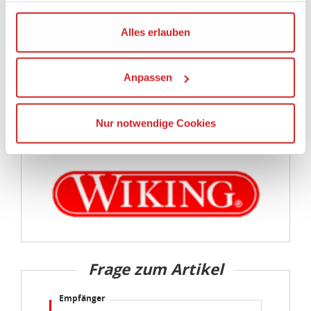
Warnhinweise
Kommission erfasst wird, und daher kein angemessenes
Achtung! Nicht für Kinder unter 3 Jahren
Schutzniveau für personenbezogene Daten bietet. Durch
die Verwendung von Standarddatenschutzklauseln in
geeignet, da Kleinteile verschluckt werden
Verbindung mit zusätzlichen Maßnahmen zur Sicherung
können. Erstickungsgefahr!
eines angemessenen Schutzniveaus, garantieren wir,
dass die Datenschutzvorgaben der EU auch bei der
Verarbeitung von Daten in den USA eingehalten werden.
WIKING
Sie können die Cookie-Einwilligung jederzeit links unten
auf Ihrem Bildschirm anpassen und damit widerrufen.
idee+spiel Betriebs-GmbH
Datenschutzbestimmungen
und
Impressum
Frage zum Artikel
Empfänger