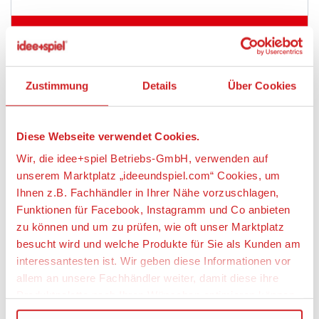
weitere Angebote anzeigen
Zustimmung
Details
Über Cookies
Artikeldetails
WIKING 045001 1:87 Koffer-Lkw (MAN) "Intercity"
Diese Webseite verwendet Cookies.
Wir, die idee+spiel Betriebs-GmbH, verwenden auf
Artikelbeschreibung:
unserem Marktplatz „ideeundspiel.com“ Cookies, um
Die schöne, pragmatische Werbewelt von WIKING
Ihnen z.B. Fachhändler in Ihrer Nähe vorzuschlagen,
revitalisiert
Funktionen für Facebook, Instagramm und Co anbieten
zu können und um zu prüfen, wie oft unser Marktplatz
Das ist gelungen – die WIKING-Werbewelt lebt
besucht wird und welche Produkte für Sie als Kunden am
weiter! WIKING dreht das modellbauerische
Geschichtsrad seiner traditionsreichen
interessantesten ist. Wir geben diese Informationen vor
Modellchronologie zurück und lässt den MAN F7 als
allem an unsere Fachhändler weiter, damit diese ihre
Lkw-Koffer in markenhistorischer Gestaltung ein
Produktpalette nach Ihren Wünschen optimieren können.
Youngtimer-Debüt feiern. Er erinnert an die einst