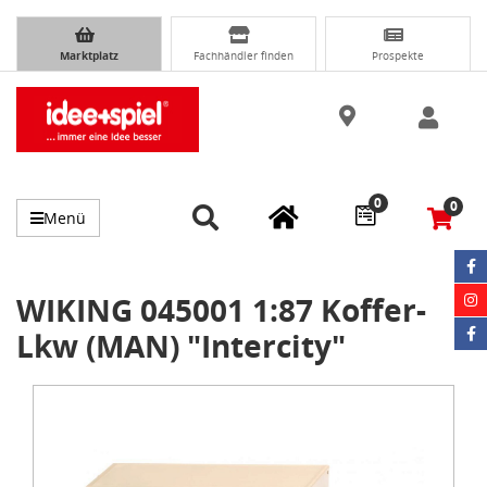
Marktplatz
Fachhändler finden
Prospekte
0
0
Menü
WIKING 045001 1:87 Koffer-
Lkw (MAN) "Intercity"
Item
1
of
1