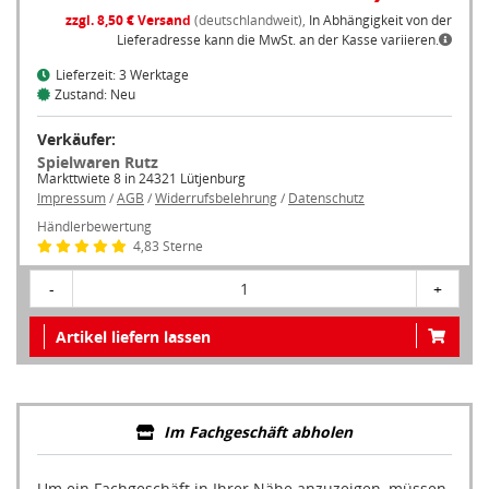
zzgl. 8,50 € Versand
(deutschlandweit),
In Abhängigkeit von der
Lieferadresse kann die MwSt. an der Kasse variieren.
Lieferzeit: 3 Werktage
Zustand: Neu
Verkäufer:
Spielwaren Rutz
Markttwiete 8 in 24321 Lütjenburg
Impressum
/
AGB
/
Widerrufsbelehrung
/
Datenschutz
Händlerbewertung
4,83 Sterne
-
1
+
Artikel liefern lassen
Im Fachgeschäft abholen
Um ein Fachgeschäft in Ihrer Nähe anzuzeigen, müssen