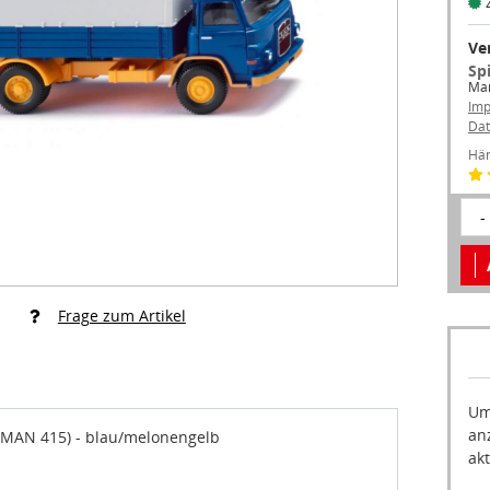
Ve
Sp
Mar
Im
Dat
Hän
-
Frage zum Artikel
Um
an
(MAN 415) - blau/melonengelb
akt