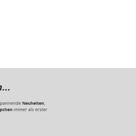
..
r spannende
Neuheiten
,
pchen
immer als erster