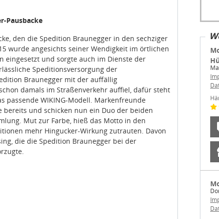
er-Pausbacke
We
acke, den die Spedition Braunegger in den sechziger
15 wurde angesichts seiner Wendigkeit im örtlichen
Mo
n eingesetzt und sorgte auch im Dienste der
Hü
Ma
lässliche Speditionsversorgung der
Im
ition Braunegger mit der auffällig
Da
chon damals im Straßenverkehr auffiel, dafür steht
Hä
das passende WIKING-Modell. Markenfreunde
e bereits und schicken nun ein Duo der beiden
mlung. Mut zur Farbe, hieß das Motto in den
editionen mehr Hingucker-Wirkung zutrauten. Davon
ing, die die Spedition Braunegger bei der
rzugte.
Mo
Dor
Im
Da