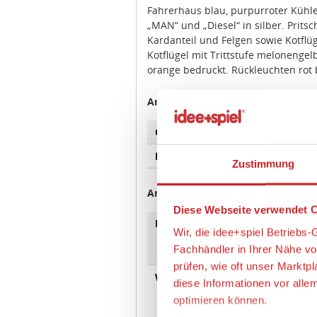
Fahrerhaus blau, purpurroter Kühl
„MAN“ und „Diesel“ in silber. Pritsc
Kardanteil und Felgen sowie Kotflü
Kotflügel mit Trittstufe melonengelb
orange bedruckt. Rückleuchten rot 
Artikeleigenschaften:
Geeignetes Alter
Ab 14 
Maßstab
1:87 / 
Zustimmung
Angaben zur Produktsicherheit:
Diese Webseite verwendet C
Hersteller:
Wiking
Wir, die idee+spiel Betrieb
60, 58
Fachhändler in Ihrer Nähe v
https:
prüfen, wie oft unser Marktp
Warnhinweise
A
diese Informationen vor alle
optimieren können.
da Klei