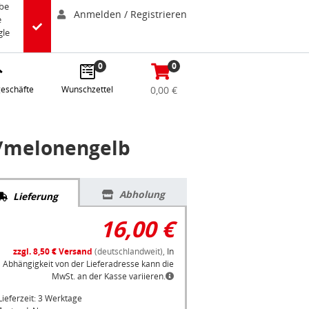
abe
Anmelden / Registrieren
e
gle
0
0
eschäfte
Wunschzettel
0,00 €
u/melonengelb
Abholung
Lieferung
16,00 €
zzgl. 8,50 € Versand
(deutschlandweit),
In
Abhängigkeit von der Lieferadresse kann die
MwSt. an der Kasse variieren.
Lieferzeit: 3 Werktage