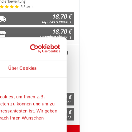
ndlerbewertung
5 Sterne
18,70 €
zzgl. 7,95 € Versand
18,70 €
Kostenlose Abholung
dellbau & Lokschuppen Berlinski
K. Inhaber: Marcus Berlinski
kische Str. 51-53 in 44141 Dortmund
Über Cookies
pressum
/
AGB
/
Widerrufsbelehrung
/
tenschutz
ndlerbewertung
5 Sterne
19,00 €
ookies, um Ihnen z.B.
zzgl. 5,99 € Versand
ieten zu können und um zu
19,00 €
eressantesten ist. Wir geben
Kostenlose Abholung
e nach Ihren Wünschen
weitere Angebote anzeigen