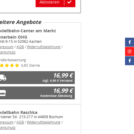
Aktivieren
itere Angebote
dellbahn-Center am Markt
nerbein OHG
rkt 9-15 in 52062 Aachen
pressum
/
AGB
/
Widerrufsbelehrung
/
tenschutz
ndlerbewertung
4,85 Sterne
16,99 €
zzgl. 4,80 € Versand
16,99 €
Kostenlose Abholung
dellbahn Raschka
stener Str. 215-217 in 44809 Bochum
pressum
/
AGB
/
Widerrufsbelehrung
/
tenschutz