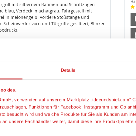
Hä
ergrill mit silbernem Rahmen und Schriftzügen
he blau, Verdeck in achatgrau. Fahrgestell mit
gel in melonengelb. Vordere Stoßstange und
. Scheinwerfer vorn und Türgriffe gesilbert, Blinker
bedruckt.
Mo
Jahre
e.
Mär
H0
Details
Im
Da
Hä
ookies.
-Modellbau GmbH & Co.KG, Schlittenbacher Str.
s-GmbH, verwenden auf unserem Marktplatz „ideeundspiel.com“ C
511 Lüdenscheid, Deutschland,
orzuschlagen, Funktionen für Facebook, Instagramm und Co anb
//www.wiking.de, info@wiking.de
latz besucht wird und welche Produkte für Sie als Kunden am int
chtung! Nicht für Kinder unter 3 Jahren geeignet,
m an unsere Fachhändler weiter, damit diese ihre Produktpalett
nteile verschluckt werden können.