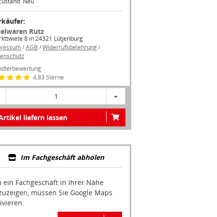
Zustand: Neu
rkäufer:
ielwaren Rutz
kttwiete 8 in 24321 Lütjenburg
pressum
/
AGB
/
Widerrufsbelehrung
/
enschutz
dlerbewertung
4,83 Sterne
1
+
Artikel liefern lassen
Im Fachgeschäft abholen
 ein Fachgeschäft in Ihrer Nähe
zuzeigen, müssen Sie Google Maps
ivieren.