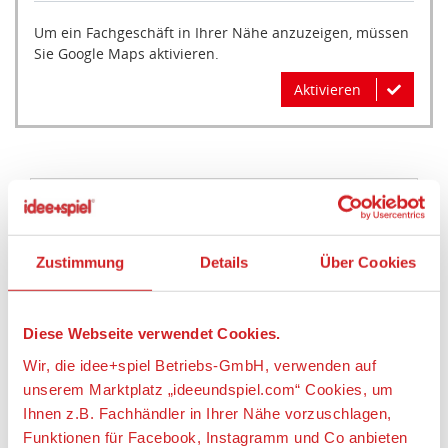
Um ein Fachgeschäft in Ihrer Nähe anzuzeigen, müssen
Sie Google Maps aktivieren.
Aktivieren
Artikeldetails
DEPESCHE 11764 Wichtelanhänger in kleiner Box,
Zustimmung
Details
Über Cookies
sortiert
Artikelbeschreibung:
Diese Webseite verwendet Cookies.
Lieferumfang: 1 x Wichtelanhänger nach dem
Wir, die idee+spiel Betriebs-GmbH, verwenden auf
Zufallsprinzip, eine Vorauswahl ist leider nicht
unserem Marktplatz „ideeundspiel.com“ Cookies, um
möglich.
Ihnen z.B. Fachhändler in Ihrer Nähe vorzuschlagen,
Passen immer auf: Die kleinen Wichtelanhänger sind
Funktionen für Facebook, Instagramm und Co anbieten