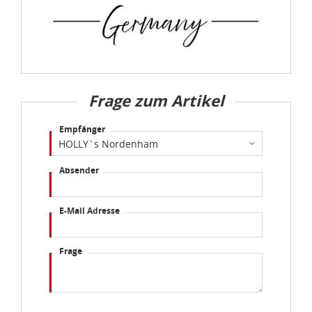
dass die Datenschutzvorgaben der EU auch bei der
Verarbeitung von Daten in den USA eingehalten werden.
Sie können die Cookie-Einwilligung jederzeit links unten
auf Ihrem Bildschirm anpassen und damit widerrufen.
Frage zum Artikel
idee+spiel Betriebs-GmbH
Empfänger
Datenschutzbestimmungen
und
Impressum
Absender
E-Mail Adresse
Frage