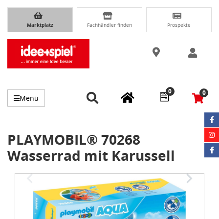
Marktplatz
Fachhändler finden
Prospekte
0
0
Menü
PLAYMOBIL® 70268
Wasserrad mit Karussell
Item
1
of
4