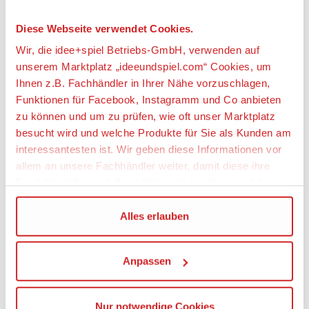
Artikeldetails
Diese Webseite verwendet Cookies.
PLAYMOBIL® 70268 Wasserrad mit Karussell
Wir, die idee+spiel Betriebs-GmbH, verwenden auf
unserem Marktplatz „ideeundspiel.com“ Cookies, um
Artikelbeschreibung:
Ihnen z.B. Fachhändler in Ihrer Nähe vorzuschlagen,
Funktionen für Facebook, Instagramm und Co anbieten
zu können und um zu prüfen, wie oft unser Marktplatz
besucht wird und welche Produkte für Sie als Kunden am
interessantesten ist. Wir geben diese Informationen vor
Juhu, das Karussell bewegt sich! Dreh an der Kurbel
allem an unsere Fachhändler weiter, damit diese ihre
des Wasserrades und schon beginnt die
Produktpalette nach Ihren Wünschen optimieren können.
Karussellfahrt.
Kombinierbar mit 70269 Wasserwippe mit
Gießkanne & 70270 Wasserrutsche.
Wir verwenden den Google Tag Manager um weitere
Alles erlauben
Maße: 30 x 28 x 18 cm (LxTxH).
Dienste einzubinden.
Figuren: 1 Mann, 1 Junge
Anpassen
Wenn Sie auf „Alles erlauben“, klicken, werden ein Teil
Zubehör: 1 Wasserrad, 1 Wasserwanne, 1 Karussell
Ihrer personenbezogener Daten in die USA übertragen.
Genaueres finden Sie in unserer Datenschutzerklärung.
Artikeleigenschaften:
Nur notwendige Cookies