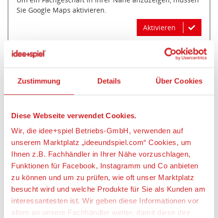
Sie Google Maps aktivieren.
Aktivieren
Artikeldetails
Zustimmung
Details
Über Cookies
CARLETTO 4803233 Wally, Narwal 13 cm
Diese Webseite verwendet Cookies.
Artikelbeschreibung:
Wir, die idee+spiel Betriebs-GmbH, verwenden auf
unserem Marktplatz „ideeundspiel.com“ Cookies, um
CARLETTO 4803233 Wally, Narwal 13 cm
Ihnen z.B. Fachhändler in Ihrer Nähe vorzuschlagen,
Funktionen für Facebook, Instagramm und Co anbieten
Angaben zur Produktsicherheit:
zu können und um zu prüfen, wie oft unser Marktplatz
Hersteller:
besucht wird und welche Produkte für Sie als Kunden am
interessantesten ist. Wir geben diese Informationen vor
Carletto Deutschland GmbH,
Kressengartenstraße 2, 90402 Nürnberg,
allem an unsere Fachhändler weiter, damit diese ihre