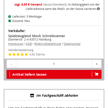
zzgl. 6,50 € Versand
(deutschlandweit),
In Abhängigkeit von der
Lieferadresse kann die MwSt. an der Kasse variieren.
Lieferzeit: 3 Werktage
Zustand: Neu
Verkäufer:
Spielzeugland Mock Schreibcenter
Daimlerstr. 2 in 63512 Hainburg
Impressum
/
AGB
/
Widerrufsbelehrung
/
Datenschutz
Händlerbewertung
4,92 Sterne
-
1
+
Artikel liefern lassen
Im Fachgeschäft abholen
Um ein Fachgeschäft in Ihrer Nähe anzuzeigen, müssen