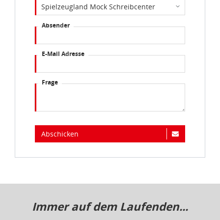
auf Ihrem Bildschirm anpassen und damit widerrufen.
Absender
idee+spiel Betriebs-GmbH
Datenschutzbestimmungen
und
Impressum
E-Mail Adresse
Frage
Abschicken
Immer auf dem Laufenden...