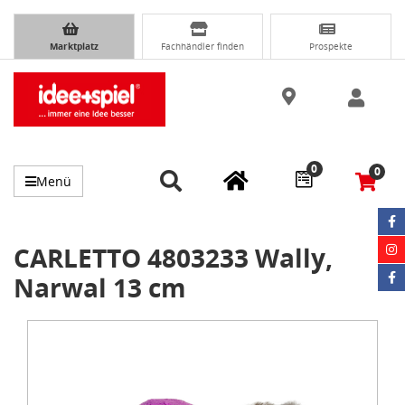
Marktplatz
Fachhändler finden
Prospekte
0
0
Menü
CARLETTO 4803233 Wally,
Narwal 13 cm
Item
1
of
1