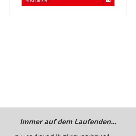
Immer auf dem Laufenden...
Jetzt zum idee+spiel-Newsletter anmelden und
jederzeit widerruflich über spannende
Neuheiten
,
zugkräftige
Gewinnspiele
, limitierte
Exklusivartikel
und interessante
Schnäppchen
immer als erster
informiert sein.
E-Mail für Newsletteranmeldung