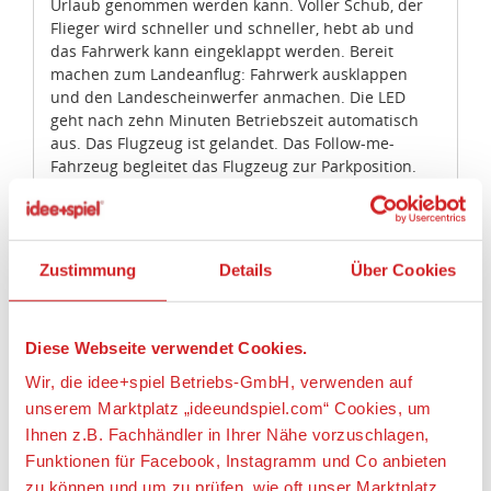
Flieger wird schneller und schneller, hebt ab und
Zustimmung
Details
Über Cookies
das Fahrwerk kann eingeklappt werden. Bereit
machen zum Landeanflug: Fahrwerk ausklappen
und den Landescheinwerfer anmachen. Die LED
Diese Webseite verwendet Cookies.
geht nach zehn Minuten Betriebszeit automatisch
aus. Das Flugzeug ist gelandet. Das Follow-me-
Wir, die idee+spiel Betriebs-GmbH, verwenden auf
Fahrzeug begleitet das Flugzeug zur Parkposition.
unserem Marktplatz „ideeundspiel.com“ Cookies, um
Der Flugzeugschlepper mit der Schleppstange
Ihnen z.B. Fachhändler in Ihrer Nähe vorzuschlagen,
stehen schon für den nächsten Abflug bereit. Die
Funktionen für Facebook, Instagramm und Co anbieten
ideale Erweiterung zum Verkehrsflugzeug ist das
neue Flughafen Set (Artikelnummer 6312).
zu können und um zu prüfen, wie oft unser Marktplatz
besucht wird und welche Produkte für Sie als Kunden am
Artikeleigenschaften:
interessantesten ist. Wir geben diese Informationen vor
allem an unsere Fachhändler weiter, damit diese ihre
Geeignetes Alter
Produktpalette nach Ihren Wünschen optimieren können.
Ab 3 Jahre
Wir verwenden den Google Tag Manager um weitere
Alles erlauben
Angaben zur Produktsicherheit:
Dienste einzubinden.
Anpassen
Hersteller:
Wenn Sie auf „Alles erlauben“, klicken, werden ein Teil