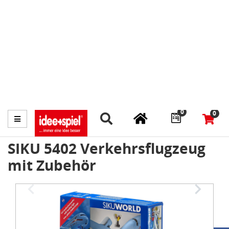
Marktplatz
Fachhändler finden
Prospekte
0
0
Menü
SIKU 5402 Verkehrsflugzeug
mit Zubehör
Item
1
of
2