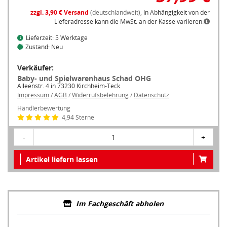
zzgl. 3,90 € Versand
(deutschlandweit),
In Abhängigkeit von der
Lieferadresse kann die MwSt. an der Kasse variieren.
Lieferzeit: 5 Werktage
Zustand: Neu
Verkäufer:
Baby- und Spielwarenhaus Schad OHG
Alleenstr. 4 in 73230 Kirchheim-Teck
Impressum
/
AGB
/
Widerrufsbelehrung
/
Datenschutz
Händlerbewertung
4,94 Sterne
-
1
+
Artikel liefern lassen
Im Fachgeschäft abholen
Um ein Fachgeschäft in Ihrer Nähe anzuzeigen, müssen