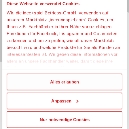
Diese Webseite verwendet Cookies.
Jetzt zum idee+spiel-Newsletter anmelden und
jederzeit widerruflich über spannende
Neuheiten
,
Wir, die idee+spiel Betriebs-GmbH, verwenden auf
zugkräftige
Gewinnspiele
, limitierte
Exklusivartikel
unserem Marktplatz „ideeundspiel.com“ Cookies, um
und interessante
Schnäppchen
immer als erster
Ihnen z.B. Fachhändler in Ihrer Nähe vorzuschlagen,
informiert sein.
Funktionen für Facebook, Instagramm und Co anbieten
zu können und um zu prüfen, wie oft unser Marktplatz
E-Mail für Newsletteranmeldung
besucht wird und welche Produkte für Sie als Kunden am
interessantesten ist. Wir geben diese Informationen vor
allem an unsere Fachhändler weiter, damit diese ihre
Produktpalette nach Ihren Wünschen optimieren können.
Informationen
Wir verwenden den Google Tag Manager um weitere
Alles erlauben
Dienste einzubinden.
Impressum
Datenschutz
Anpassen
Wenn Sie auf „Alles erlauben“, klicken, werden ein Teil
Barrierefreiheit
Ihrer personenbezogener Daten in die USA übertragen.
Nutzungsbedingungen
Genaueres finden Sie in unserer Datenschutzerklärung.
Mitgliederportal
Nur notwendige Cookies
Die USA ist ein Drittland, dass nicht von einem