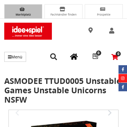
Marktplatz
Fachhändler finden
Prospekte
0
0
Menü
ASMODEE TTUD0005 Unstable
Games Unstable Unicorns
NSFW
Item
1