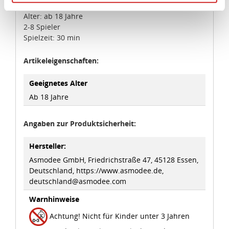
Angemessenheitsbeschluss der Europäischen
Alter: ab 18 Jahre
Kommission erfasst wird, und daher kein angemessenes
2-8 Spieler
Schutzniveau für personenbezogene Daten bietet. Durch
Spielzeit: 30 min
die Verwendung von Standarddatenschutzklauseln in
Verbindung mit zusätzlichen Maßnahmen zur Sicherung
Artikeleigenschaften:
eines angemessenen Schutzniveaus, garantieren wir,
dass die Datenschutzvorgaben der EU auch bei der
Geeignetes Alter
Verarbeitung von Daten in den USA eingehalten werden.
Ab 18 Jahre
Sie können die Cookie-Einwilligung jederzeit links unten
Angaben zur Produktsicherheit:
auf Ihrem Bildschirm anpassen und damit widerrufen.
Hersteller:
idee+spiel Betriebs-GmbH
Asmodee GmbH, Friedrichstraße 47, 45128 Essen,
Datenschutzbestimmungen
und
Impressum
Deutschland, https://www.asmodee.de,
deutschland@asmodee.com
Warnhinweise
Achtung! Nicht für Kinder unter 3 Jahren