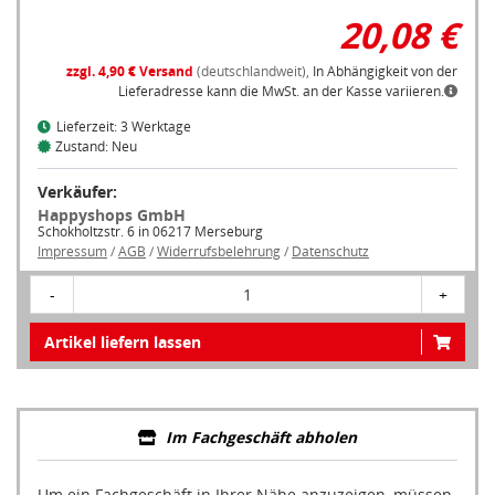
20,08 €
zzgl. 4,90 € Versand
(deutschlandweit),
In Abhängigkeit von der
Lieferadresse kann die MwSt. an der Kasse variieren.
Lieferzeit: 3 Werktage
Zustand: Neu
Verkäufer:
Happyshops GmbH
Schokholtzstr. 6 in 06217 Merseburg
Impressum
/
AGB
/
Widerrufsbelehrung
/
Datenschutz
-
1
+
Artikel liefern lassen
Im Fachgeschäft abholen
Um ein Fachgeschäft in Ihrer Nähe anzuzeigen, müssen