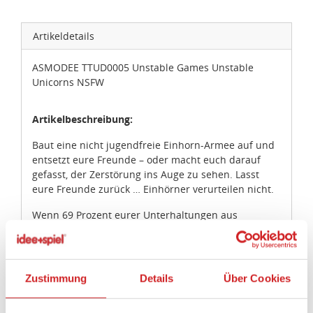
Artikeldetails
ASMODEE TTUD0005 Unstable Games Unstable
Unicorns NSFW
Artikelbeschreibung:
Baut eine nicht jugendfreie Einhorn-Armee auf und
entsetzt eure Freunde – oder macht euch darauf
gefasst, der Zerstörung ins Auge zu sehen. Lasst
eure Freunde zurück … Einhörner verurteilen nicht.
Wenn 69 Prozent eurer Unterhaltungen aus
schmutzigen Witzen und unangebrachten
Kommentaren bestehen, werdet ihr die „Not Safe for
Work“-Ausgabe von Unstable Unicorns lieben.
Zustimmung
Details
Über Cookies
Das Spielprinzip von Unstable Unicorns NSFW ist
dasselbe wie beim beliebten Klassiker, aber die