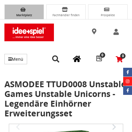
Marktplatz
Fachhändler finden
Prospekte
0
0
Menü
ASMODEE TTUD0008 Unstable
Games Unstable Unicorns -
Legendäre Einhörner
Erweiterungsset
Item