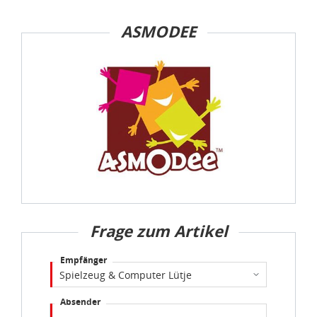
idee+spiel Betriebs-GmbH
ASMODEE
Datenschutzbestimmungen
und
Impressum
Frage zum Artikel
Empfänger
Absender