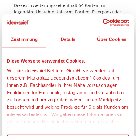
Dieses Erweiterungsset enthält 54 Karten für
legendäre Unstable Unicorns-Partien. Es ergänzt das
beliebte Partyspiel um Karten mit legendären,
kampferprobten Einhörnern. Zum Spielen wird ein
Grundspiel von Unstable Unicorns benötigt.
Zustimmung
Details
Über Cookies
Das Kartenspiel Unstable Unicorns beschäftigt sich
mit euren absoluten Lieblingsdingen: Einhörnern
und Zerstörung. Über 20 verschiedene magische
Diese Webseite verwendet Cookies.
Einhörner können gesammelt werden, jedes davon
mit ganz speziellen Fähigkeiten. Eure Aufgabe ist es,
Wir, die idee+spiel Betriebs-GmbH, verwenden auf
eure Armee schnellstmöglich aufzubauen und euren
unserem Marktplatz „ideeundspiel.com“ Cookies, um
Stall mit Magie schützen. Klingt einfach? Nicht so
Ihnen z.B. Fachhändler in Ihrer Nähe vorzuschlagen,
schnell! Nur derjenige unter euch, der seine Armee
Funktionen für Facebook, Instagramm und Co anbieten
als Erster vervollständigt, wird rechtmäßiger
Herrscher über alle magischen Dinge … zumindest
zu können und um zu prüfen, wie oft unser Marktplatz
bis zur nächsten Partie.
besucht wird und welche Produkte für Sie als Kunden am
interessantesten ist. Wir geben diese Informationen vor
Alter: ab 8 Jahre
allem an unsere Fachhändler weiter, damit diese ihre
2-8 Spieler
Produktpalette nach Ihren Wünschen optimieren können.
Spielzeit: 30 min