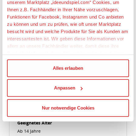
Dieses Produkt darf am Ende seiner Nutzungsdauer
unserem Marktplatz „ideeundspiel.com“ Cookies, um
nicht über den normalen Hausmüll entsorgt werden,
Ihnen z.B. Fachhändler in Ihrer Nähe vorzuschlagen,
sondern muss an einem Sammelpunkt für Recycling
Funktionen für Facebook, Instagramm und Co anbieten
von elektronischen Geräten abgegeben werden.
zu können und um zu prüfen, wie oft unser Marktplatz
Bitte fragen Sie bei Ihrem Händler oder der
besucht wird und welche Produkte für Sie als Kunden am
Gemeindeverwaltung nach der zuständigen
interessantesten ist. Wir geben diese Informationen vor
Entsorgungsstelle.
allem an unsere Fachhändler weiter, damit diese ihre
Artikeleigenschaften:
Produktpalette nach Ihren Wünschen optimieren können.
Bahnverwaltung
Wir verwenden den Google Tag Manager um weitere
Alles erlauben
DR
Dienste einzubinden.
Baureihe
Anpassen
Wenn Sie auf „Alles erlauben“, klicken, werden ein Teil
BR 344
Ihrer personenbezogener Daten in die USA übertragen.
Epoche
Genaueres finden Sie in unserer Datenschutzerklärung.
Nur notwendige Cookies
Die USA ist ein Drittland, dass nicht von einem
V
Angemessenheitsbeschluss der Europäischen
Geeignetes Alter
Kommission erfasst wird, und daher kein angemessenes
Ab 14 Jahre
Schutzniveau für personenbezogene Daten bietet. Durch