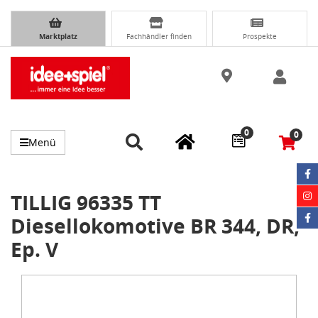
Marktplatz
Fachhändler finden
Prospekte
0
0
Menü
TILLIG 96335 TT
Diesellokomotive BR 344, DR,
Ep. V
Item
1