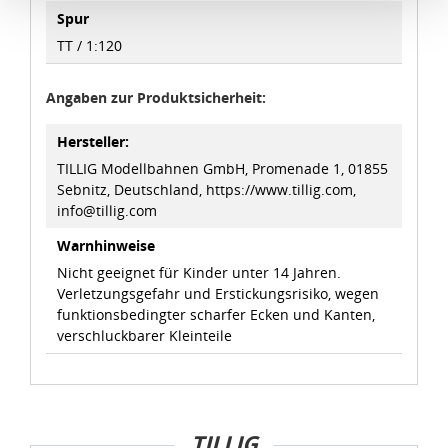
die Verwendung von Standarddatenschutzklauseln in
Spur
Verbindung mit zusätzlichen Maßnahmen zur Sicherung
TT / 1:120
eines angemessenen Schutzniveaus, garantieren wir,
dass die Datenschutzvorgaben der EU auch bei der
Angaben zur Produktsicherheit:
Verarbeitung von Daten in den USA eingehalten werden.
Hersteller:
Sie können die Cookie-Einwilligung jederzeit links unten
TILLIG Modellbahnen GmbH, Promenade 1, 01855
auf Ihrem Bildschirm anpassen und damit widerrufen.
Sebnitz, Deutschland, https://www.tillig.com,
info@tillig.com
idee+spiel Betriebs-GmbH
Warnhinweise
Datenschutzbestimmungen
und
Impressum
Nicht geeignet für Kinder unter 14 Jahren.
Verletzungsgefahr und Erstickungsrisiko, wegen
funktionsbedingter scharfer Ecken und Kanten,
verschluckbarer Kleinteile
TILLIG