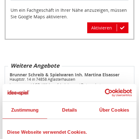
Um ein Fachgeschäft in Ihrer Nähe anzuzeigen, müssen
Sie Google Maps aktivieren.
Aktivieren
Weitere Angebote
Brunner Schreib & Spielwaren Inh. Martina Elsasser
Hauptstr. 14 in 74858 Aglasterhausen
Impressum
/
AGB
/
Widerrufsbelehrung
/
Datenschutz
Händlerbewertung
4,94 Sterne
8,99 €
Zustimmung
Details
Über Cookies
zzgl. 5,99 € Versand
8,99 €
Kostenlose Abholung
Diese Webseite verwendet Cookies.