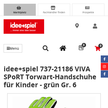
Marktplatz
Fachhändler finden
Prospekte
0
0
Menü
idee+spiel 737-21186 VIVA
SPoRT Torwart-Handschuhe
für Kinder - grün Gr. 6
Item
1