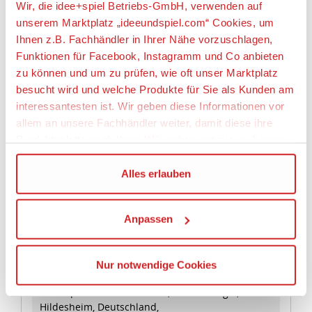
Wir, die idee+spiel Betriebs-GmbH, verwenden auf
unserem Marktplatz „ideeundspiel.com“ Cookies, um
Ihnen z.B. Fachhändler in Ihrer Nähe vorzuschlagen,
Funktionen für Facebook, Instagramm und Co anbieten
Artikeldetails
zu können und um zu prüfen, wie oft unser Marktplatz
besucht wird und welche Produkte für Sie als Kunden am
idee+spiel 737-21186 VIVA SPoRT Torwart-
Handschuhe für Kinder - grün Gr. 6
interessantesten ist. Wir geben diese Informationen vor
allem an unsere Fachhändler weiter, damit diese ihre
Produktpalette nach Ihren Wünschen optimieren können.
Artikelbeschreibung:
Aus Nylon und PVC
Wir verwenden den Google Tag Manager um weitere
Alles erlauben
Mit elastischem Bündchen
Dienste einzubinden.
Für Kinder und Jugendliche
Größe 6
Anpassen
Wenn Sie auf „Alles erlauben“, klicken, werden ein Teil
Ihrer personenbezogener Daten in die USA übertragen.
Angaben zur Produktsicherheit:
Genaueres finden Sie in unserer Datenschutzerklärung.
Nur notwendige Cookies
Hersteller:
Die USA ist ein Drittland, dass nicht von einem
Angemessenheitsbeschluss der Europäischen
idee+spiel Betriebs - GmbH, Daimlerring 4, 31135
Hildesheim, Deutschland,
Kommission erfasst wird, und daher kein angemessenes