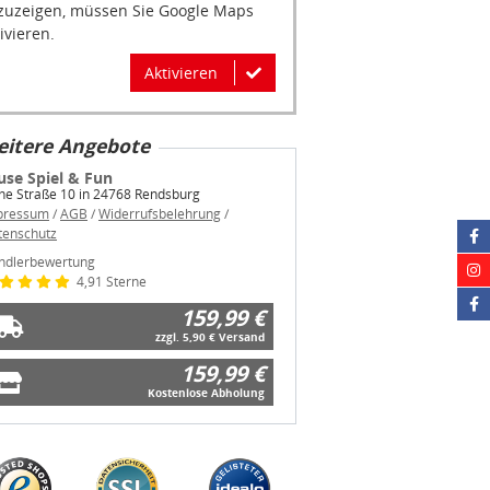
ivieren.
Aktivieren
itere Angebote
use Spiel & Fun
he Straße 10 in 24768 Rendsburg
pressum
/
AGB
/
Widerrufsbelehrung
/
tenschutz
ndlerbewertung
4,91 Sterne
159,99 €
zzgl. 5,90 € Versand
159,99 €
Kostenlose Abholung