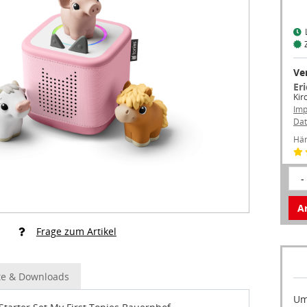
Ve
Er
Kir
Im
Dat
Hän
-
Ar
Frage zum Artikel
e & Downloads
Um
tarter Set My First Tonies Bauernhof
an