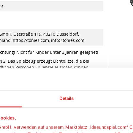
hr
 GmbH, Oststraße 119, 40210 Düsseldorf,
land, https://tonies.com, info@tonies.com
chtung! Nicht für Kinder unter 3 Jahren geeignet!
: Das Spielzeug erzeugt Lichtblitze, die bei
dlichen Personen Epilepsie auslösen können.
enthalten Magnete. Bitte halte sie fern von
ischen Geräten wie Defibrillatoren, Shunts oder
hrittmachern sowie von magnetempfindlichen
Details
ten wie magnetischen Datenträgern, Kreditkarten
omputern.
ookies.
s-GmbH, verwenden auf unserem Marktplatz „ideeundspiel.com“ C
orzuschlagen, Funktionen für Facebook, Instagramm und Co anb
TONIES®
latz besucht wird und welche Produkte für Sie als Kunden am int