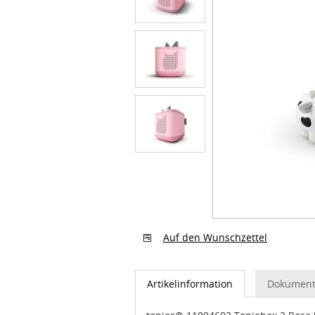
Auf den Wunschzettel
Artikelinformation
Dokument
tonies® 11004603 Toniebox 2 Rosa S