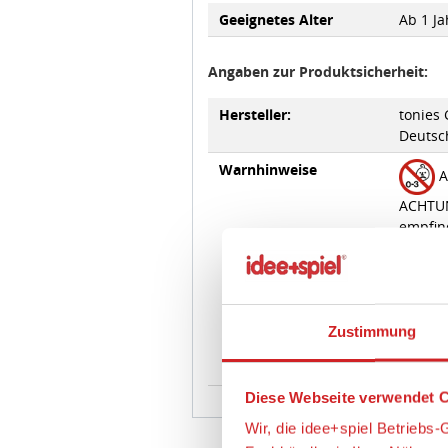
Geeignetes Alter
Ab 1 Ja
Angaben zur Produktsicherheit:
Hersteller:
tonies
Deutsch
Warnhinweise
A
ACHTUNG
empfin
Tonies 
medizin
Herzsc
Zustimmung
Produk
oder C
Diese Webseite verwendet C
Wir, die idee+spiel Betrieb
Fachhändler in Ihrer Nähe v
prüfen, wie oft unser Marktp