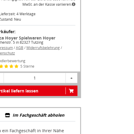
Lieferzeit: 4 Werktage
Zustand: Neu
rkäufer:
ica Hoyer Spielwaren Hoyer
chenstr. 5 in 82327 Tutzing
pressum
/
AGB
/
Widerrufsbelehrung
/
enschutz
dlerbewertung
5 Sterne
1
+
tikel liefern lassen
Im Fachgeschäft abholen
 ein Fachgeschäft in Ihrer Nähe
zuzeigen, müssen Sie Google Maps