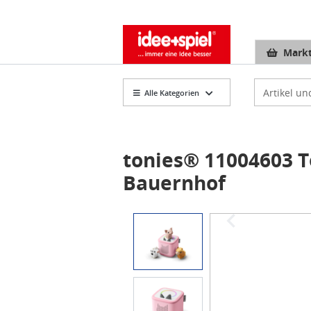
Markt
Artikelsuch
Alle Kategorien
tonies® 11004603 To
Bauernhof
Item
1
of
4