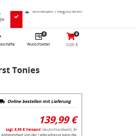
abe
Anmelden / Registrieren
e
gle
0
0
eschäfte
Wunschzettel
0,00 €
rst Tonies
Online bestellen mit Lieferung
139,99 €
zzgl. 6,95 € Versand
(deutschlandweit),
In
Abhängigkeit von der Lieferadresse kann die
MwSt. an der Kasse variieren.